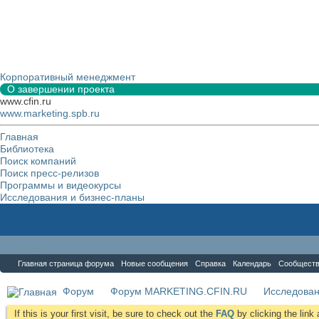
Корпоративный менеджмент
О завершении проекта
www.cfin.ru
www.marketing.spb.ru
Главная
Библиотека
Поиск компаний
Поиск пресс-релизов
Программы и видеокурсы
Исследования и бизнес-планы
Форум
Главная страница форума
Новые сообщения
Справка
Календарь
Сообщест
Форум
Форум MARKETING.CFIN.RU
Исследова
If this is your first visit, be sure to check out the
FAQ
by clicking the lin