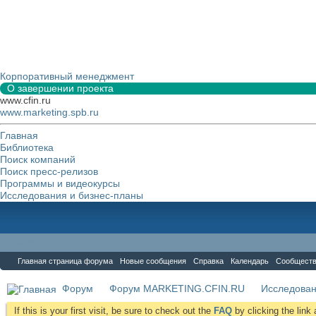
Корпоративный менеджмент
О завершении проекта
www.cfin.ru
www.marketing.spb.ru
Главная
Библиотека
Поиск компаний
Поиск пресс-релизов
Программы и видеокурсы
Исследования и бизнес-планы
Форум
Главная страница форума
Новые сообщения
Справка
Календарь
Сообщест
Форум
Форум MARKETING.CFIN.RU
Исследова
If this is your first visit, be sure to check out the
FAQ
by clicking the lin