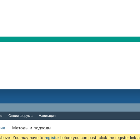
во
Опции форума
Навигация
ния
Методы и подходы
k above. You may have to
register
before you can post: click the register link