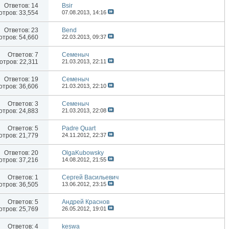
Ответов:
14
Bsir
тров: 33,554
07.08.2013,
14:16
Ответов:
23
Bend
тров: 54,660
22.03.2013,
09:37
Ответов:
7
Семеныч
тров: 22,311
21.03.2013,
22:11
Ответов:
19
Семеныч
тров: 36,606
21.03.2013,
22:10
Ответов:
3
Семеныч
тров: 24,883
21.03.2013,
22:08
Ответов:
5
Padre Quart
тров: 21,779
24.11.2012,
22:37
Ответов:
20
OlgaKubowsky
тров: 37,216
14.08.2012,
21:55
Ответов:
1
Сергей Васильевич
тров: 36,505
13.06.2012,
23:15
Ответов:
5
Андрей Краснов
тров: 25,769
26.05.2012,
19:01
Ответов:
4
keswa