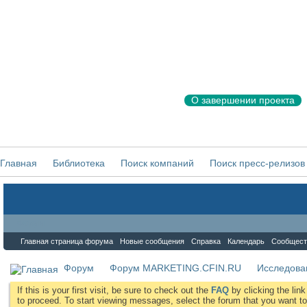
О завершении проекта
Главная
Библиотека
Поиск компаний
Поиск пресс-релизов
Форум
Главная страница форума
Новые сообщения
Справка
Календарь
Сообщест
Форум
Форум MARKETING.CFIN.RU
Исследова
If this is your first visit, be sure to check out the
FAQ
by clicking the li
to proceed. To start viewing messages, select the forum that you want to 