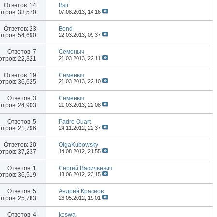
Ответов:
14
Bsir
тров: 33,570
07.08.2013,
14:16
Ответов:
23
Bend
тров: 54,690
22.03.2013,
09:37
Ответов:
7
Семеныч
тров: 22,321
21.03.2013,
22:11
Ответов:
19
Семеныч
тров: 36,625
21.03.2013,
22:10
Ответов:
3
Семеныч
тров: 24,903
21.03.2013,
22:08
Ответов:
5
Padre Quart
тров: 21,796
24.11.2012,
22:37
Ответов:
20
OlgaKubowsky
тров: 37,237
14.08.2012,
21:55
Ответов:
1
Сергей Васильевич
тров: 36,519
13.06.2012,
23:15
Ответов:
5
Андрей Краснов
тров: 25,783
26.05.2012,
19:01
Ответов:
4
keswa