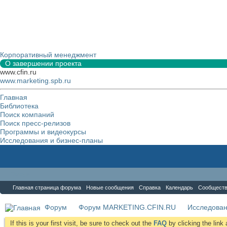
Корпоративный менеджмент
О завершении проекта
www.cfin.ru
www.marketing.spb.ru
Главная
Библиотека
Поиск компаний
Поиск пресс-релизов
Программы и видеокурсы
Исследования и бизнес-планы
Форум
Главная страница форума
Новые сообщения
Справка
Календарь
Сообщест
Форум
Форум MARKETING.CFIN.RU
Исследова
If this is your first visit, be sure to check out the
FAQ
by clicking the lin