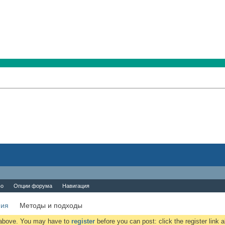
во
Опции форума
Навигация
ния
Методы и подходы
k above. You may have to
register
before you can post: click the register link