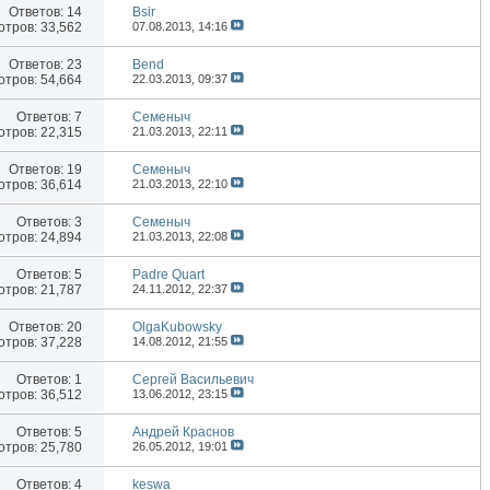
Ответов:
14
Bsir
тров: 33,562
07.08.2013,
14:16
Ответов:
23
Bend
тров: 54,664
22.03.2013,
09:37
Ответов:
7
Семеныч
тров: 22,315
21.03.2013,
22:11
Ответов:
19
Семеныч
тров: 36,614
21.03.2013,
22:10
Ответов:
3
Семеныч
тров: 24,894
21.03.2013,
22:08
Ответов:
5
Padre Quart
тров: 21,787
24.11.2012,
22:37
Ответов:
20
OlgaKubowsky
тров: 37,228
14.08.2012,
21:55
Ответов:
1
Сергей Васильевич
тров: 36,512
13.06.2012,
23:15
Ответов:
5
Андрей Краснов
тров: 25,780
26.05.2012,
19:01
Ответов:
4
keswa