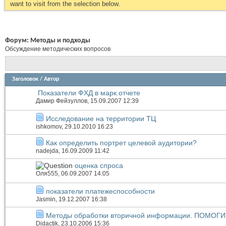
want to visit from the selection below.
Форум:
Методы и подходы
Обсуждение методических вопросов
Заголовок
/
Автор
Показатели ФХД в марк.отчете
Дамир Фейзуллов
, 15.09.2007 12:39
Исследование на территории ТЦ
ishkomov
, 29.10.2010 16:23
Как определить портрет целевой аудитории?
nadejda
, 16.09.2009 11:42
оценка спроса
Оля555
, 06.09.2007 14:05
показатели платежеспособности
Jasmin
, 19.12.2007 16:38
Методы обработки вторичной информации. ПОМОГИ
Didactik
, 23.10.2006 15:36