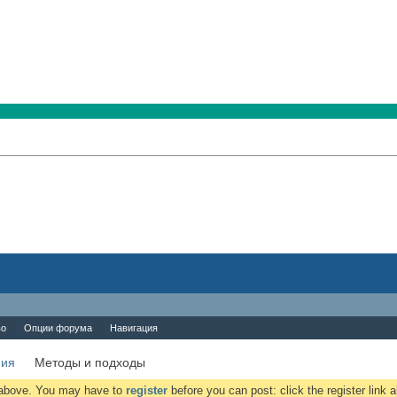
во
Опции форума
Навигация
ния
Методы и подходы
k above. You may have to
register
before you can post: click the register link