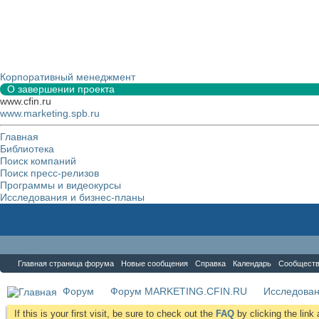
Корпоративный менеджмент
О завершении проекта
www.cfin.ru
www.marketing.spb.ru
Главная
Библиотека
Поиск компаний
Поиск пресс-релизов
Программы и видеокурсы
Исследования и бизнес-планы
Форум
Главная страница форума
Новые сообщения
Справка
Календарь
Сообщест
Форум
Форум MARKETING.CFIN.RU
Исследова
If this is your first visit, be sure to check out the
FAQ
by clicking the lin