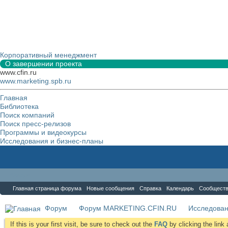
Корпоративный менеджмент
О завершении проекта
www.cfin.ru
www.marketing.spb.ru
Главная
Библиотека
Поиск компаний
Поиск пресс-релизов
Программы и видеокурсы
Исследования и бизнес-планы
Форум
Главная страница форума
Новые сообщения
Справка
Календарь
Сообщест
Форум
Форум MARKETING.CFIN.RU
Исследова
If this is your first visit, be sure to check out the
FAQ
by clicking the lin