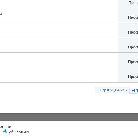
Просм
а
Просм
Просм
Просм
Просм
Просм
Страница 4 из 7
П
мы по...
убыванию