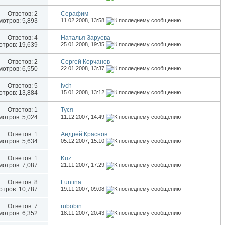
Ответов:
2
Серафим
отров: 5,893
11.02.2008,
13:58
Ответов:
4
Наталья Заруева
тров: 19,639
25.01.2008,
19:35
Ответов:
2
Сергей Корчанов
отров: 6,550
22.01.2008,
13:37
Ответов:
5
Ivch
тров: 13,884
15.01.2008,
13:12
Ответов:
1
Туся
отров: 5,024
11.12.2007,
14:49
Ответов:
1
Андрей Краснов
отров: 5,634
05.12.2007,
15:10
Ответов:
1
Kuz
отров: 7,087
21.11.2007,
17:29
Ответов:
8
Funtina
тров: 10,787
19.11.2007,
09:08
Ответов:
7
rubobin
отров: 6,352
18.11.2007,
20:43