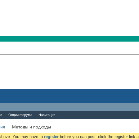
во
Опции форума
Навигация
ния
Методы и подходы
k above. You may have to
register
before you can post: click the register link