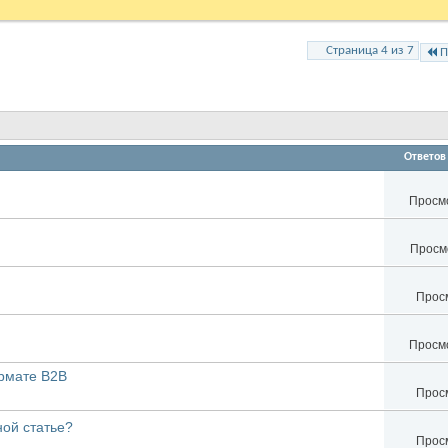
Страница 4 из 7
П
Ответов
Просмо
Просмо
Просм
Просмо
ормате В2B
Просм
ной статье?
Просм