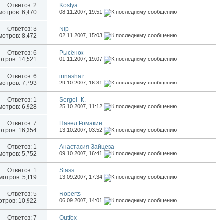
Ответов:
2
Kostya
отров: 6,470
08.11.2007,
19:51
Ответов:
3
Nip
отров: 8,472
02.11.2007,
15:03
Ответов:
6
Рысёнок
тров: 14,521
01.11.2007,
19:07
Ответов:
6
irinashafr
отров: 7,793
29.10.2007,
16:31
Ответов:
1
Sergei_K.
отров: 6,928
25.10.2007,
11:12
Ответов:
7
Павел Ромакин
тров: 16,354
13.10.2007,
03:52
Ответов:
1
Анастасия Зайцева
отров: 5,752
09.10.2007,
16:41
Ответов:
1
Stass
отров: 5,119
13.09.2007,
17:34
Ответов:
5
Roberts
тров: 10,922
06.09.2007,
14:01
Ответов:
7
Outfox