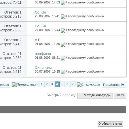
отров: 7,411
05.09.2007,
14:53
Ответов:
1
Go_Go
отров: 6,213
29.08.2007,
15:41
Ответов:
1
Go_Go
отров: 7,358
27.08.2007,
15:44
Ответов:
2
А.Б.
отров: 6,418
01.08.2007,
11:36
Ответов:
11
неофитка
отров: 9,358
01.08.2007,
08:21
Ответов:
11
Финансист
отров: 9,516
30.07.2007,
15:15
1
2
3
4
5
6
7
ервая
Последняя
Быстрый переход
Методы и подходы
Вверх