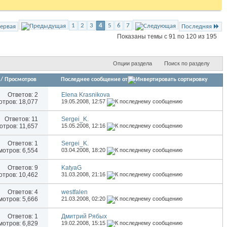
1
2
3
4
5
6
7
ервая
Последняя
Показаны темы с 91 по 120 из 195
Опции раздела
Поиск по разделу
/
Просмотров
Последнее сообщение от
Ответов:
2
Elena Krasnikova
тров: 18,077
19.05.2008,
12:57
Ответов:
11
Sergei_K.
тров: 11,657
15.05.2008,
12:16
Ответов:
1
Sergei_K.
отров: 6,554
03.04.2008,
18:20
Ответов:
9
KatyaG
тров: 10,462
31.03.2008,
21:16
Ответов:
4
westfalen
отров: 5,666
21.03.2008,
02:20
Ответов:
1
Дмитрий Рябых
отров: 6,829
19.02.2008,
15:15