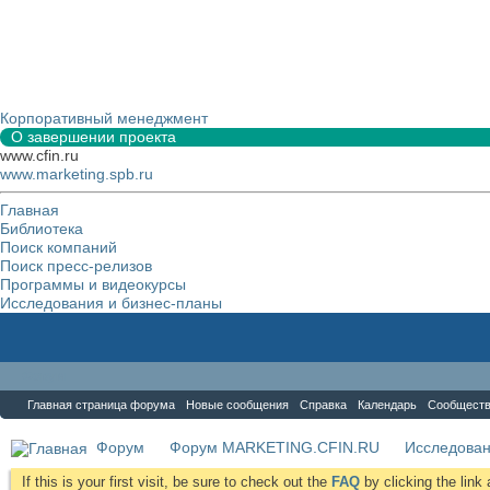
Корпоративный менеджмент
О завершении проекта
www.cfin.ru
www.marketing.spb.ru
Главная
Библиотека
Поиск компаний
Поиск пресс-релизов
Программы и видеокурсы
Исследования и бизнес-планы
Форум
Главная страница форума
Новые сообщения
Справка
Календарь
Сообщест
Форум
Форум MARKETING.CFIN.RU
Исследова
If this is your first visit, be sure to check out the
FAQ
by clicking the lin