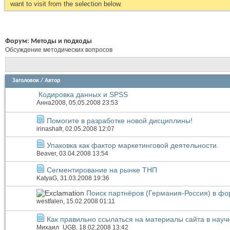
want to visit from the selection below.
Форум:
Методы и подходы
Обсуждение методических вопросов
Заголовок
/
Автор
Кодировка данных и SPSS
Анна2008
, 05.05.2008 23:53
Помогите в разработке новой дисциплины!
irinashafr
, 02.05.2008 12:07
Упаковка как фактор маркетинговой деятельности.
Beaver
, 03.04.2008 13:54
Сегментирование на рынке ТНП
KatyaG
, 31.03.2008 19:36
Поиск партнёров (Германия-Россия) в ф
westfalen
, 15.02.2008 01:11
Как правильно ссылаться на материалы сайта в науч
Михаил_UGB
, 18.02.2008 13:42