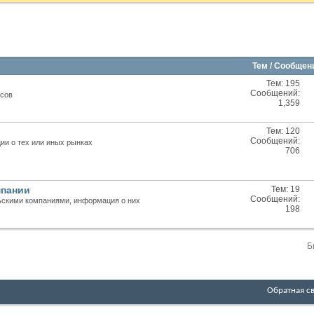
Тем / Сообще
Тем: 195
RSS
Сообщений:
осов
лента
1,359
этого
раздела
Тем: 120
RSS
Сообщений:
ии о тех или иных рынках
лента
706
этого
раздела
мпании
Тем: 19
RSS
Сообщений:
ьскими компаниями, информация о них
лента
198
этого
раздела
Б
Обратная с