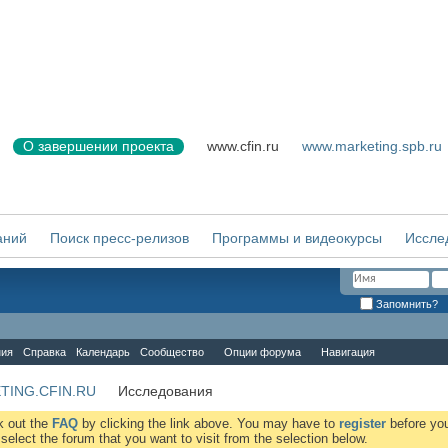
О завершении проекта
www.cfin.ru
www.marketing.spb.ru
аний
Поиск пресс-релизов
Программы и видеокурсы
Иссле
Запомнить?
ния
Справка
Календарь
Сообщество
Опции форума
Навигация
TING.CFIN.RU
Исследования
ck out the
FAQ
by clicking the link above. You may have to
register
before you
elect the forum that you want to visit from the selection below.