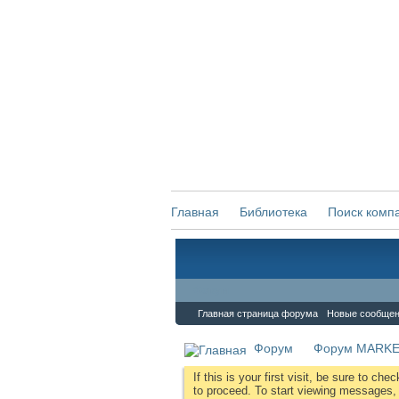
Главная
Библиотека
Поиск комп
Форум
Главная страница форума
Новые сообще
Форум
Форум MARKE
If this is your first visit, be sure to che
to proceed. To start viewing messages, s