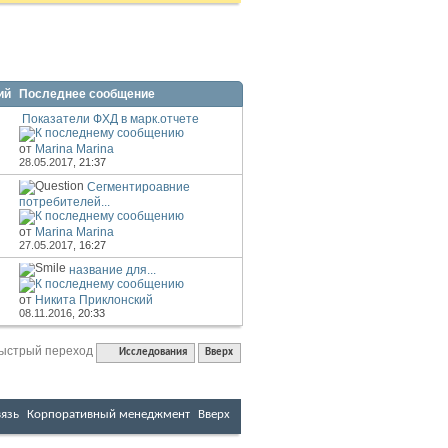
ний
Последнее сообщение
Показатели ФХД в марк.отчете
от
Marina Marina
28.05.2017,
21:37
Сегментироавние
потребителей...
от
Marina Marina
27.05.2017,
16:27
название для...
от
Никита Приклонский
08.11.2016,
20:33
ыстрый переход
Исследования
Вверх
вязь
Корпоративный менеджмент
Вверх