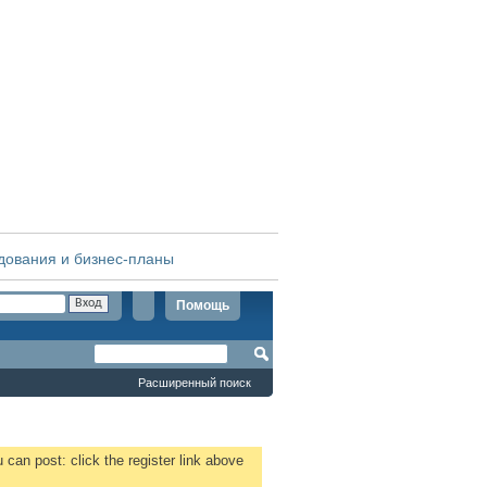
дования и бизнес-планы
Помощь
Расширенный поиск
 can post: click the register link above