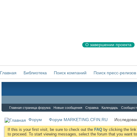
О завершении проекта
Главная
Библиотека
Поиск компаний
Поиск пресс-релизов
Форум
Главная страница форума
Новые сообщения
Справка
Календарь
Сообщест
Форум
Форум MARKETING.CFIN.RU
Исследова
If this is your first visit, be sure to check out the
FAQ
by clicking the li
to proceed. To start viewing messages, select the forum that you want to 