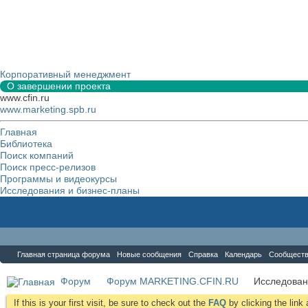
Корпоративный менеджмент
О завершении проекта
www.cfin.ru
www.marketing.spb.ru
Главная
Библиотека
Поиск компаний
Поиск пресс-релизов
Программы и видеокурсы
Исследования и бизнес-планы
Форум
Главная страница форума
Новые сообщения
Справка
Календарь
Сообщест
Форум
Форум MARKETING.CFIN.RU
Исследова
If this is your first visit, be sure to check out the
FAQ
by clicking the lin