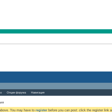
во
Опции форума
Навигация
ния
k above. You may have to
register
before you can post: click the register link