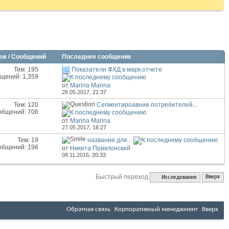
ем / Сообщений
Последнее сообщение
Тем: 195
Показатели ФХД в марк.отчете
щений: 1,359
от
Marina Marina
28.05.2017,
21:37
Тем: 120
Сегментироавние потребителей...
общений: 706
от
Marina Marina
27.05.2017,
16:27
Тем: 19
название для...
общений: 198
от
Никита Приклонский
08.11.2016,
20:33
Быстрый переход
Исследования
Вверх
Обратная связь
Корпоративный менеджмент
Вверх