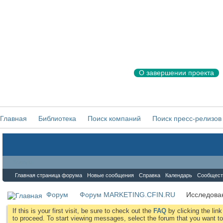
О завершении проекта
Главная
Библиотека
Поиск компаний
Поиск пресс-релизов
Форум
Главная страница форума
Новые сообщения
Справка
Календарь
Сообщест
Форум
Форум MARKETING.CFIN.RU
Исследова
If this is your first visit, be sure to check out the
FAQ
by clicking the li
to proceed. To start viewing messages, select the forum that you want to 