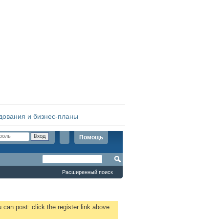
дования и бизнес-планы
Помощь
Расширенный поиск
 can post: click the register link above