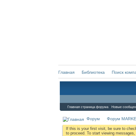
Главная
Библиотека
Поиск комп
Форум
Главная страница форума
Новые сообще
Форум
Форум MARKE
If this is your first visit, be sure to che
to proceed. To start viewing messages, s