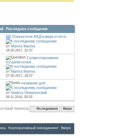
ний
Последнее сообщение
Показатели ФХД в марк.отчете
от
Marina Marina
28.05.2017,
21:37
Сегментироавние
потребителей...
от
Marina Marina
27.05.2017,
16:27
название для...
от
Никита Приклонский
08.11.2016,
20:33
ыстрый переход
Исследования
Вверх
вязь
Корпоративный менеджмент
Вверх