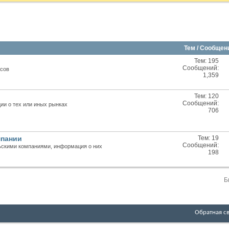
Тем / Сообще
Тем: 195
RSS
Сообщений:
осов
лента
1,359
этого
раздела
Тем: 120
RSS
Сообщений:
ии о тех или иных рынках
лента
706
этого
раздела
мпании
Тем: 19
RSS
Сообщений:
ьскими компаниями, информация о них
лента
198
этого
раздела
Б
Обратная с