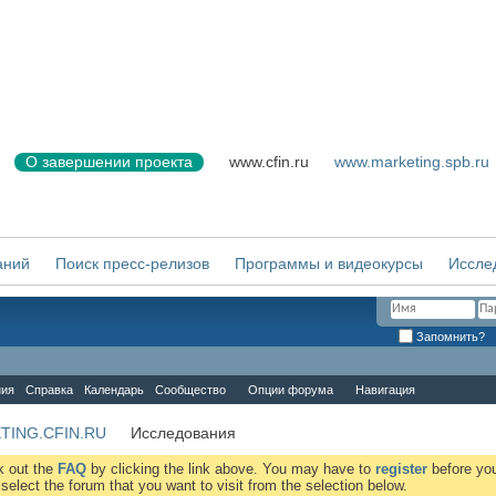
О завершении проекта
www.cfin.ru
www.marketing.spb.ru
аний
Поиск пресс-релизов
Программы и видеокурсы
Иссле
Запомнить?
ния
Справка
Календарь
Сообщество
Опции форума
Навигация
TING.CFIN.RU
Исследования
ck out the
FAQ
by clicking the link above. You may have to
register
before you
elect the forum that you want to visit from the selection below.