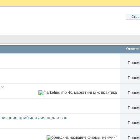
Стра
Ответов
Просмо
Просмо
c?
Просмо
Просмо
еличения прибыли лично для вас
Просмо
Просмо