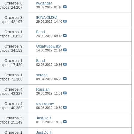
Ответов:
6
wwtanger
тров: 24,207
30.09.2012,
01:10
Ответов:
3
IRINA ОМЭИ
тров: 42,197
29.09.2012,
14:40
Ответов:
1
Bend
тров: 18,822
24.09.2012,
09:43
Ответов:
9
OlgaKubowsky
тров: 34,152
14.08.2012,
21:14
Ответов:
1
Bend
тров: 17,430
02.08.2012,
10:36
Ответов:
1
serene
тров: 71,388
09.04.2012,
06:25
Ответов:
4
Russlan
тров: 43,327
26.03.2012,
11:51
Ответов:
4
s.shevarov
тров: 40,382
06.03.2012,
10:59
Ответов:
5
Just Do It
тров: 25,149
01.03.2012,
19:52
Ответов:
1
Just Do It