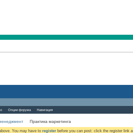
во
Опции форума
Навигация
менеджмент
Практика маркетинга
k above. You may have to
register
before you can post: click the register link