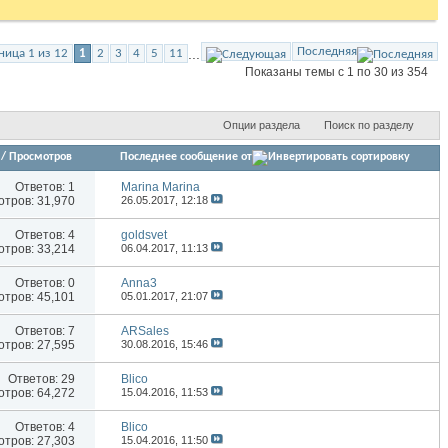
Последняя
...
ница 1 из 12
1
2
3
4
5
11
Показаны темы с 1 по 30 из 354
Опции раздела
Поиск по разделу
/
Просмотров
Последнее сообщение от
Ответов:
1
Marina Marina
тров: 31,970
26.05.2017,
12:18
Ответов:
4
goldsvet
тров: 33,214
06.04.2017,
11:13
Ответов:
0
Anna3
тров: 45,101
05.01.2017,
21:07
Ответов:
7
ARSales
тров: 27,595
30.08.2016,
15:46
Ответов:
29
Blico
тров: 64,272
15.04.2016,
11:53
Ответов:
4
Blico
тров: 27,303
15.04.2016,
11:50