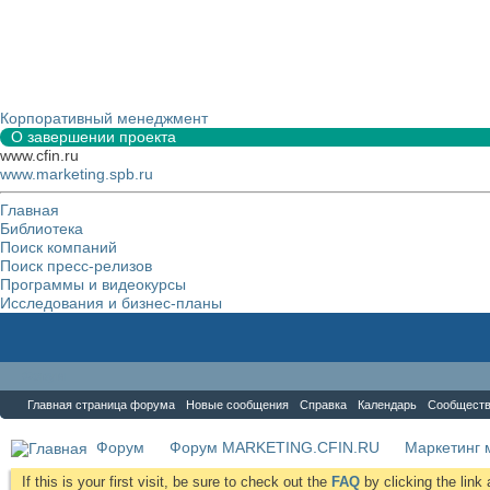
Корпоративный менеджмент
О завершении проекта
www.cfin.ru
www.marketing.spb.ru
Главная
Библиотека
Поиск компаний
Поиск пресс-релизов
Программы и видеокурсы
Исследования и бизнес-планы
Форум
Главная страница форума
Новые сообщения
Справка
Календарь
Сообщест
Форум
Форум MARKETING.CFIN.RU
Маркетинг 
If this is your first visit, be sure to check out the
FAQ
by clicking the lin