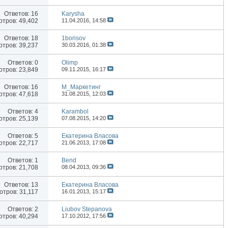
Ответов:
16
Karysha
тров: 49,402
11.04.2016,
14:58
Ответов:
18
1borisov
тров: 39,237
30.03.2016,
01:38
Ответов:
0
Olimp
тров: 23,849
09.11.2015,
16:17
Ответов:
16
М_Маркетинг
тров: 47,618
31.08.2015,
12:03
Ответов:
4
Karambol
тров: 25,139
07.08.2015,
14:20
Ответов:
5
Екатерина Власова
тров: 22,717
21.06.2013,
17:08
Ответов:
1
Bend
тров: 21,708
08.04.2013,
09:36
Ответов:
13
Екатерина Власова
тров: 31,117
16.01.2013,
15:17
Ответов:
2
Liubov Stepanova
тров: 40,294
17.10.2012,
17:56