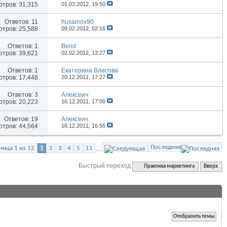
тров: 31,315
01.03.2012,
19:50
Ответов:
11
husainov90
тров: 25,588
09.02.2012,
02:16
Ответов:
1
Bend
тров: 39,621
02.02.2012,
13:27
Ответов:
1
Екатерина Власова
тров: 17,448
20.12.2011,
17:27
Ответов:
3
Алексеич
тров: 20,223
16.12.2011,
17:00
Ответов:
19
Алексеич
тров: 44,564
16.12.2011,
16:55
Последняя
...
ница 1 из 12
1
2
3
4
5
11
Быстрый переход
Практика маркетинга
Вверх