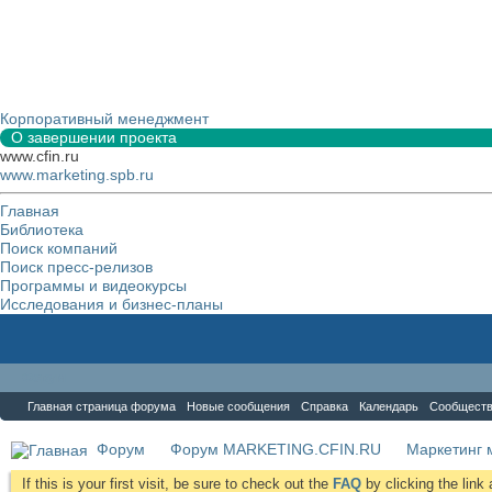
Корпоративный менеджмент
О завершении проекта
www.cfin.ru
www.marketing.spb.ru
Главная
Библиотека
Поиск компаний
Поиск пресс-релизов
Программы и видеокурсы
Исследования и бизнес-планы
Форум
Главная страница форума
Новые сообщения
Справка
Календарь
Сообщест
Форум
Форум MARKETING.CFIN.RU
Маркетинг 
If this is your first visit, be sure to check out the
FAQ
by clicking the lin