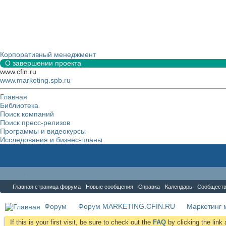
Корпоративный менеджмент
О завершении проекта
www.cfin.ru
www.marketing.spb.ru
Главная
Библиотека
Поиск компаний
Поиск пресс-релизов
Программы и видеокурсы
Исследования и бизнес-планы
Форум
Главная страница форума
Новые сообщения
Справка
Календарь
Сообщест
Форум
Форум MARKETING.CFIN.RU
Маркетинг 
If this is your first visit, be sure to check out the
FAQ
by clicking the lin