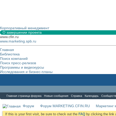
Корпоративный менеджмент
О завершении проекта
www.cfin.ru
www.marketing.spb.ru
Главная
Библиотека
Поиск компаний
Поиск пресс-релизов
Программы и видеокурсы
Исследования и бизнес-планы
Форум
Главная страница форума
Новые сообщения
Справка
Календарь
Сообщест
Форум
Форум MARKETING.CFIN.RU
Маркетинг 
If this is your first visit, be sure to check out the
FAQ
by clicking the lin