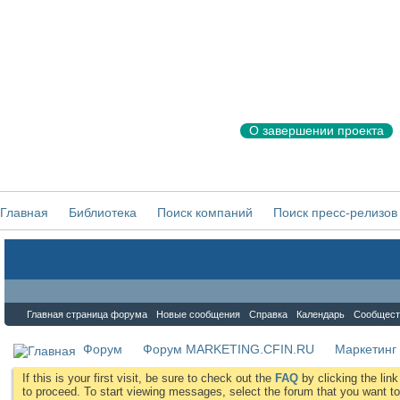
О завершении проекта
Главная
Библиотека
Поиск компаний
Поиск пресс-релизов
Форум
Главная страница форума
Новые сообщения
Справка
Календарь
Сообщест
Форум
Форум MARKETING.CFIN.RU
Маркетинг
If this is your first visit, be sure to check out the
FAQ
by clicking the li
to proceed. To start viewing messages, select the forum that you want to 