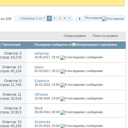
Последняя
...
Страница 1 из 7
1
2
3
4
5
 из 209
Опции раздела
Поиск по разделу
/
Просмотров
Последнее сообщение от
Ответов:
3
adrgroup
тров: 43,276
25.05.2017,
23:41
Ответов:
13
alana
тров: 45,134
01.03.2017,
20:12
Ответов:
0
Eugeniuz
тров: 21,745
18.10.2016,
14:56
Ответов:
11
ARSales
тров: 32,519
31.08.2016,
14:03
Ответов:
8
Bend
тров: 32,913
25.08.2014,
00:45
Ответов:
15
Khabenko
тров: 45,249
22.04.2014,
15:04