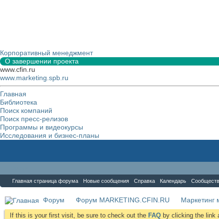
Корпоративный менеджмент
О завершении проекта
www.cfin.ru
www.marketing.spb.ru
Главная
Библиотека
Поиск компаний
Поиск пресс-релизов
Программы и видеокурсы
Исследования и бизнес-планы
Форум
Главная страница форума
Новые сообщения
Справка
Календарь
Сообщест
Форум
Форум MARKETING.CFIN.RU
Маркетинг 
If this is your first visit, be sure to check out the
FAQ
by clicking the lin