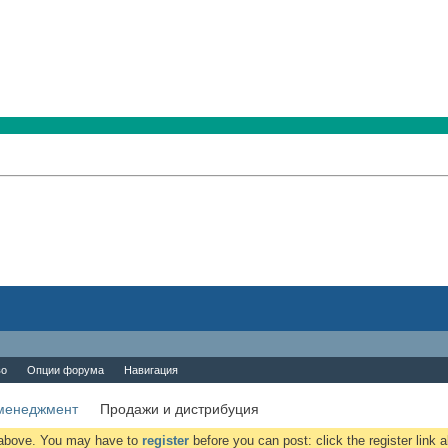
во
Опции форума
Навигация
менеджмент
Продажи и дистрибуция
k above. You may have to
register
before you can post: click the register link