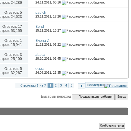
тров: 24,286
24.11.2011,
00:16
Ответов:
5
paulch
тров: 24,623
23.11.2011,
17:26
Ответов:
17
Bend
тров: 53,155
15.11.2011,
16:27
Ответов:
1
Елена И.
тров: 15,941
11.11.2011,
01:22
Ответов:
3
abaca
тров: 25,100
28.10.2011,
01:45
Ответов:
5
оська
тров: 32,267
24.08.2011,
21:35
Последняя
...
Страница 1 из 7
1
2
3
4
5
Быстрый переход
Продажи и дистрибуция
Вверх