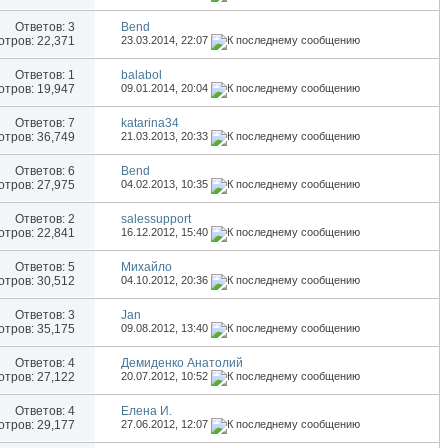
Ответов:
3
Bend
тров: 22,371
23.03.2014,
22:07
Ответов:
1
balabol
тров: 19,947
09.01.2014,
20:04
Ответов:
7
katarina34
тров: 36,749
21.03.2013,
20:33
Ответов:
6
Bend
тров: 27,975
04.02.2013,
10:35
Ответов:
2
salessupport
тров: 22,841
16.12.2012,
15:40
Ответов:
5
Михайло
тров: 30,512
04.10.2012,
20:36
Ответов:
3
Jan
тров: 35,175
09.08.2012,
13:40
Ответов:
4
Демиденко Анатолий
тров: 27,122
20.07.2012,
10:52
Ответов:
4
Елена И.
тров: 29,177
27.06.2012,
12:07