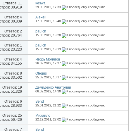
Ответов:
11
keswa
тров: 30,919
29.05.2012,
17:33
Ответов:
4
AlexeiI
тров: 30,839
17.05.2012,
15:40
Ответов:
2
paulch
тров: 20,764
15.03.2012,
19:20
Ответов:
1
paulch
тров: 23,223
15.03.2012,
19:13
Ответов:
4
Игорь Молягов
тров: 34,155
26.02.2012,
17:37
Ответов:
8
Olegus
тров: 33,502
25.02.2012,
18:17
Ответов:
19
Демиденко Анатолий
тров: 51,326
06.02.2012,
14:30
Ответов:
6
Bend
тров: 28,933
25.01.2012,
21:22
Ответов:
25
Михайло
тров: 56,426
22.12.2011,
22:02
Ответов:
7
Bend