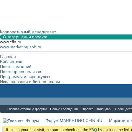
Корпоративный менеджмент
О завершении проекта
www.cfin.ru
www.marketing.spb.ru
Главная
Библиотека
Поиск компаний
Поиск пресс-релизов
Программы и видеокурсы
Исследования и бизнес-планы
Форум
Главная страница форума
Новые сообщения
Справка
Календарь
Сообщест
Форум
Форум MARKETING.CFIN.RU
Маркетинг 
If this is your first visit, be sure to check out the
FAQ
by clicking the lin