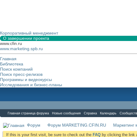
Корпоративный менеджмент
О завершении проекта
www.cfin.ru
www.marketing.spb.ru
Главная
Библиотека
Поиск компаний
Поиск пресс-релизов
Программы и видеокурсы
Исследования и бизнес-планы
Форум
Главная страница форума
Новые сообщения
Справка
Календарь
Сообщест
Форум
Форум MARKETING.CFIN.RU
Маркетинг 
If this is your first visit, be sure to check out the
FAQ
by clicking the lin