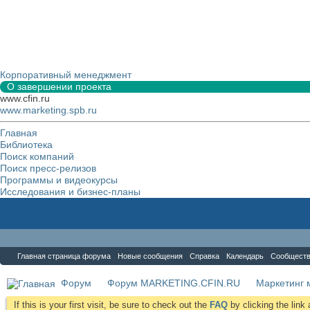
Корпоративный менеджмент
О завершении проекта
www.cfin.ru
www.marketing.spb.ru
Главная
Библиотека
Поиск компаний
Поиск пресс-релизов
Программы и видеокурсы
Исследования и бизнес-планы
Форум
Главная страница форума
Новые сообщения
Справка
Календарь
Сообщест
Форум
Форум MARKETING.CFIN.RU
Маркетинг 
If this is your first visit, be sure to check out the
FAQ
by clicking the lin