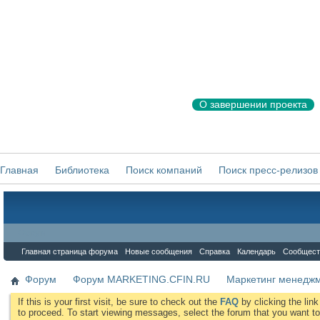
О завершении проекта
Главная
Библиотека
Поиск компаний
Поиск пресс-релизов
Форум
Главная страница форума
Новые сообщения
Справка
Календарь
Сообщест
Форум
Форум MARKETING.CFIN.RU
Маркетинг менедж
If this is your first visit, be sure to check out the
FAQ
by clicking the li
to proceed. To start viewing messages, select the forum that you want to 