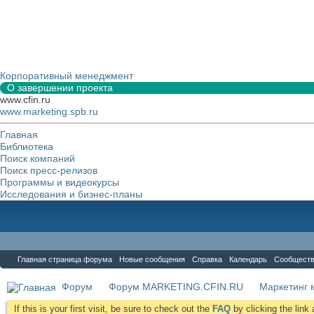
Корпоративный менеджмент
О завершении проекта
www.cfin.ru
www.marketing.spb.ru
Главная
Библиотека
Поиск компаний
Поиск пресс-релизов
Программы и видеокурсы
Исследования и бизнес-планы
Форум
Главная страница форума
Новые сообщения
Справка
Календарь
Сообщест
Форум
Форум MARKETING.CFIN.RU
Маркетинг 
If this is your first visit, be sure to check out the
FAQ
by clicking the lin