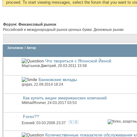
proceed. To start viewing messages, select the forum that you want to visi
Форум:
Финансовый рынок
Российский и международный рынок ценных бумаг. Денежные рынки
Заголовок
/
Автор
Что твориться с Японской Йеной
Мартынов Дмитрий
, 20.03.2011 15:58
Банковские вклады
gogas
, 22.09.2014 18:24
Как купить акции американских компаний
MikhailRovner
, 24.03.2017 03:53
Forex??
1
2
Есений
, 03.03.2006 23:37
Количественные показатели обслуживания к