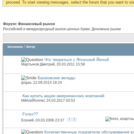
proceed. To start viewing messages, select the forum that you want to visi
Форум:
Финансовый рынок
Российский и международный рынок ценных бумаг. Денежные рынки
Заголовок
/
Автор
Что твориться с Японской Йеной
Мартынов Дмитрий
, 20.03.2011 15:58
Банковские вклады
gogas
, 22.09.2014 18:24
Как купить акции американских компаний
MikhailRovner
, 24.03.2017 03:53
Forex??
1
2
Есений
, 03.03.2006 23:37
Количественные показатели обслуживания к