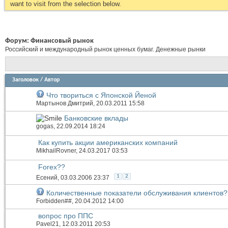
want to visit from the selection below.
Форум:
Финансовый рынок
Российский и международный рынок ценных бумаг. Денежные рынки
Заголовок
/
Автор
Что твориться с Японской Йеной
Мартынов Дмитрий
, 20.03.2011 15:58
Банковские вклады
gogas
, 22.09.2014 18:24
Как купить акции американских компаний
MikhailRovner
, 24.03.2017 03:53
Forex??
1
2
Есений
, 03.03.2006 23:37
Количественные показатели обслуживания клиентов?
Forbidden##
, 20.04.2012 14:00
вопрос про ППС
Pavel21
, 12.03.2011 20:53