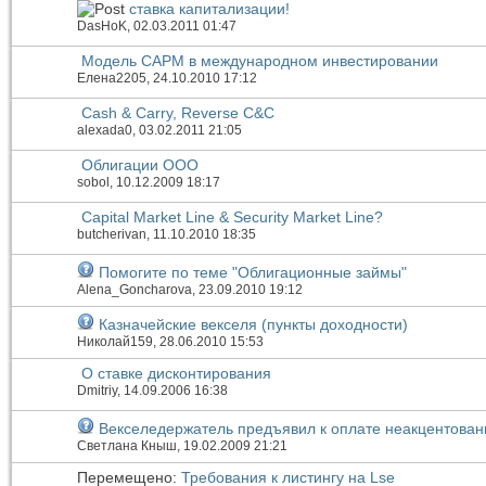
ставка капитализации!
DasHoK
, 02.03.2011 01:47
Модель CAPM в международном инвестировании
Елена2205
, 24.10.2010 17:12
Cash & Carry, Reverse C&C
alexada0
, 03.02.2011 21:05
Облигации ООО
sobol
, 10.12.2009 18:17
Capital Market Line & Security Market Line?
butcherivan
, 11.10.2010 18:35
Помогите по теме "Облигационные займы"
Alena_Goncharova
, 23.09.2010 19:12
Казначейские векселя (пункты доходности)
Николай159
, 28.06.2010 15:53
О ставке дисконтирования
Dmitriy
, 14.09.2006 16:38
Векселедержатель предъявил к оплате неакцентован
Светлана Кныш
, 19.02.2009 21:21
Перемещено:
Требования к листингу на Lse