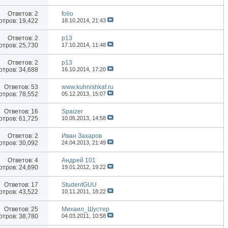
Ответов:
2
folio
тров: 19,422
18.10.2014,
21:43
Ответов:
2
p13
тров: 25,730
17.10.2014,
11:48
Ответов:
2
p13
тров: 34,688
16.10.2014,
17:20
Ответов:
53
www.kuhnishkaf.ru
тров: 78,552
05.12.2013,
15:07
Ответов:
16
Spaizer
тров: 61,725
10.05.2013,
14:58
Ответов:
2
Иван Захаров
тров: 30,092
24.04.2013,
21:49
Ответов:
4
Андрей 101
тров: 24,690
19.01.2012,
19:22
Ответов:
17
StudentGUU
тров: 43,522
10.11.2011,
18:22
Ответов:
25
Михаил_Шустер
тров: 38,780
04.03.2011,
10:58