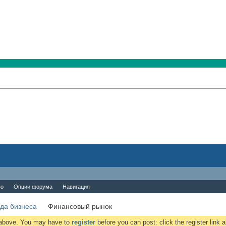
во
Опции форума
Навигация
да бизнеса
Финансовый рынок
k above. You may have to
register
before you can post: click the register link