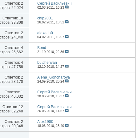
Ответов:
2
Сергей Васильевич
тров: 22,024
02.03.2011,
16:23
Ответов:
10
chip2001
тров: 33,808
26.02.2011,
13:51
Ответов:
2
alexada0
тров: 24,840
04.02.2011,
16:57
Ответов:
4
Bend
тров: 26,662
21.10.2010,
22:36
Ответов:
4
butcherivan
тров: 47,758
12.10.2010,
14:27
Ответов:
2
Alena_Goncharova
тров: 23,170
24.09.2010,
20:24
Ответов:
1
Сергей Васильевич
тров: 46,032
30.06.2010,
13:37
Ответов:
12
Сергей Васильевич
тров: 32,240
26.06.2010,
14:57
Ответов:
2
Alex1980
тров: 20,348
18.06.2010,
23:40