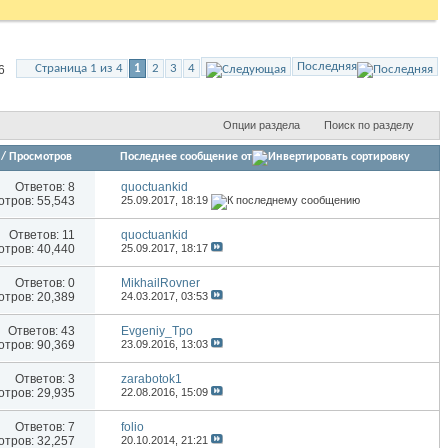
Последняя
Страница 1 из 4
1
2
3
4
6
Опции раздела
Поиск по разделу
/
Просмотров
Последнее сообщение от
Ответов:
8
quoctuankid
тров: 55,543
25.09.2017,
18:19
Ответов:
11
quoctuankid
тров: 40,440
25.09.2017,
18:17
Ответов:
0
MikhailRovner
тров: 20,389
24.03.2017,
03:53
Ответов:
43
Evgeniy_Tpo
тров: 90,369
23.09.2016,
13:03
Ответов:
3
zarabotok1
тров: 29,935
22.08.2016,
15:09
Ответов:
7
folio
тров: 32,257
20.10.2014,
21:21