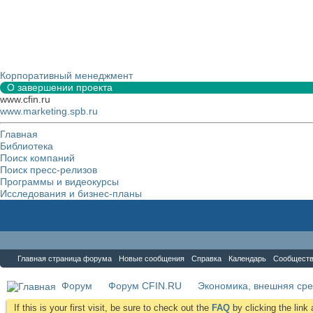
Корпоративный менеджмент
О завершении проекта
www.cfin.ru
www.marketing.spb.ru
Главная
Библиотека
Поиск компаний
Поиск пресс-релизов
Программы и видеокурсы
Исследования и бизнес-планы
Форум
Главная страница форума
Новые сообщения
Справка
Календарь
Сообщест
Форум
Форум CFIN.RU
Экономика, внешняя сре
If this is your first visit, be sure to check out the
FAQ
by clicking the lin