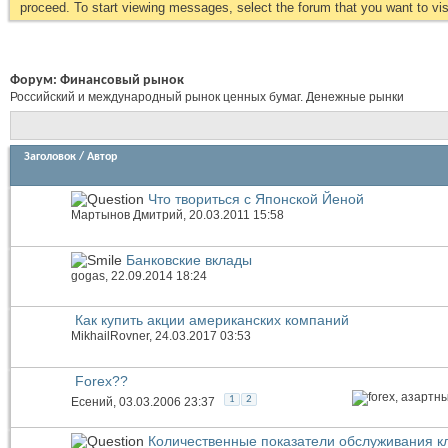
proceed. To start viewing messages, select the forum that you want to visi
Форум:
Финансовый рынок
Российский и международный рынок ценных бумаг. Денежные рынки
Заголовок
/
Автор
Что твориться с Японской Йеной
Мартынов Дмитрий
, 20.03.2011 15:58
Банковские вклады
gogas
, 22.09.2014 18:24
Как купить акции американских компаний
MikhailRovner
, 24.03.2017 03:53
Forex??
1
2
Есений
, 03.03.2006 23:37
Количественные показатели обслуживания к