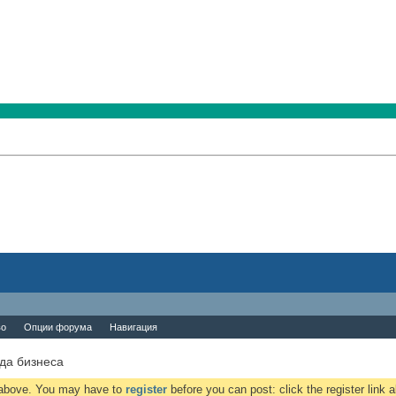
во
Опции форума
Навигация
да бизнеса
k above. You may have to
register
before you can post: click the register link