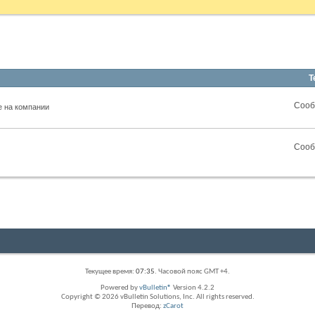
Т
RSS
Сооб
е на компании
лента
этого
раздела
RSS
Сооб
лента
этого
раздела
Текущее время:
07:35
. Часовой пояс GMT +4.
Powered by
vBulletin®
Version 4.2.2
Copyright © 2026 vBulletin Solutions, Inc. All rights reserved.
Перевод:
zCarot