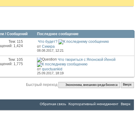
ем / Сообщений
Последнее сообщение
Тем: 115
Что будет?
щений: 1,424
от
Сикира
08.08.2017,
12:21
Тем: 105
Что твориться с Японской Йеной
щений: 1,775
от
quoctuankid
25.09.2017,
18:19
Быстрый переход
Экономика, внешняя среда бизнеса
Вверх
Обратная связь
Корпоративный менеджмент
Вверх