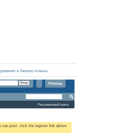
дования и бизнес-планы
Помощь
Расширенный поиск
 can post: click the register link above