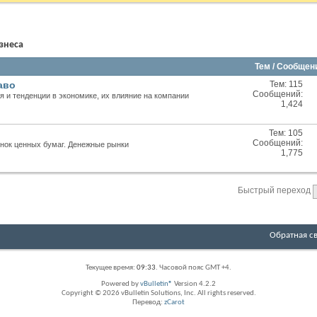
знеса
Тем / Сообще
аво
Тем: 115
RSS
Сообщений:
я и тенденции в экономике, их влияние на компании
лента
1,424
этого
раздела
Тем: 105
RSS
Сообщений:
нок ценных бумаг. Денежные рынки
лента
1,775
этого
раздела
Быстрый переход
Обратная с
Текущее время:
09:33
. Часовой пояс GMT +4.
Powered by
vBulletin®
Version 4.2.2
Copyright © 2026 vBulletin Solutions, Inc. All rights reserved.
Перевод:
zCarot