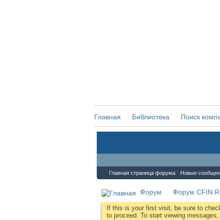
Главная
Библиотека
Поиск комп
Форум
Главная страница форума
Новые сообще
Форум
Форум CFIN.
If this is your first visit, be sure to che
to proceed. To start viewing messages, s