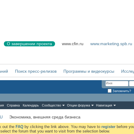
О завершении проекта
www.cfin.ru
www.marketing.spb.ru
аний
Поиск пресс-релизов
Программы и видеокурсы
Иссле
Запомнить?
ния
Справка
Календарь
Сообщество
Опции форума
Навигация
RU
Экономика, внешняя среда бизнеса
ck out the
FAQ
by clicking the link above. You may have to
register
before you
elect the forum that you want to visit from the selection below.