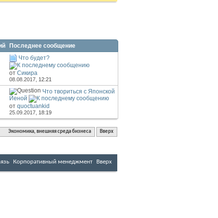
ний
Последнее сообщение
Что будет?
от
Сикира
08.08.2017,
12:21
Что твориться с Японской
Йеной
от
quoctuankid
25.09.2017,
18:19
Экономика, внешняя среда бизнеса
Вверх
вязь
Корпоративный менеджмент
Вверх