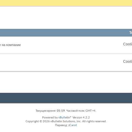
Т
RSS
Сооб
е на компании
лента
этого
раздела
RSS
Сооб
лента
этого
раздела
Текущее время:
05:59
. Часовой пояс GMT +4.
Powered by
vBulletin®
Version 4.2.2
Copyright © 2026 vBulletin Solutions, Inc. All rights reserved.
Перевод:
zCarot