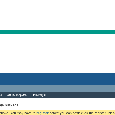
во
Опции форума
Навигация
да бизнеса
k above. You may have to
register
before you can post: click the register link