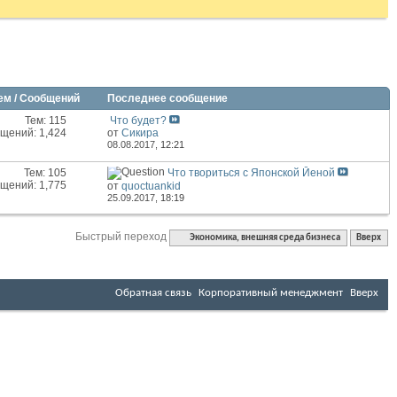
ем / Сообщений
Последнее сообщение
Тем: 115
Что будет?
щений: 1,424
от
Сикира
08.08.2017,
12:21
Тем: 105
Что твориться с Японской Йеной
щений: 1,775
от
quoctuankid
25.09.2017,
18:19
Быстрый переход
Экономика, внешняя среда бизнеса
Вверх
Обратная связь
Корпоративный менеджмент
Вверх