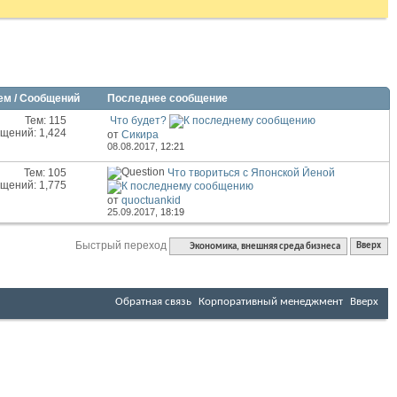
ем / Сообщений
Последнее сообщение
Тем: 115
Что будет?
щений: 1,424
от
Сикира
08.08.2017,
12:21
Тем: 105
Что твориться с Японской Йеной
щений: 1,775
от
quoctuankid
25.09.2017,
18:19
Быстрый переход
Экономика, внешняя среда бизнеса
Вверх
Обратная связь
Корпоративный менеджмент
Вверх