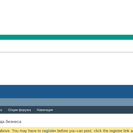
во
Опции форума
Навигация
да бизнеса
k above. You may have to
register
before you can post: click the register link