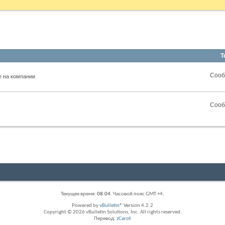
Т
RSS
Сооб
е на компании
лента
этого
раздела
RSS
Сооб
лента
этого
раздела
Текущее время:
08:04
. Часовой пояс GMT +4.
Powered by
vBulletin®
Version 4.2.2
Copyright © 2026 vBulletin Solutions, Inc. All rights reserved.
Перевод:
zCarot