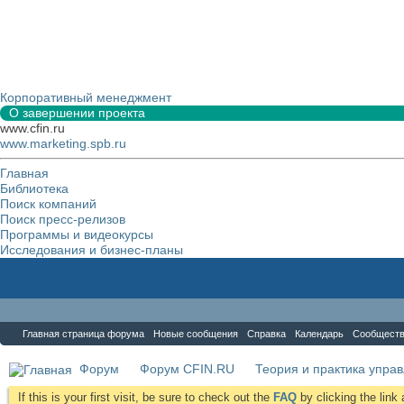
Корпоративный менеджмент
О завершении проекта
www.cfin.ru
www.marketing.spb.ru
Главная
Библиотека
Поиск компаний
Поиск пресс-релизов
Программы и видеокурсы
Исследования и бизнес-планы
Форум
Главная страница форума
Новые сообщения
Справка
Календарь
Сообщест
Форум
Форум CFIN.RU
Теория и практика упра
If this is your first visit, be sure to check out the
FAQ
by clicking the lin