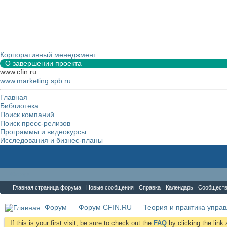
Корпоративный менеджмент
О завершении проекта
www.cfin.ru
www.marketing.spb.ru
Главная
Библиотека
Поиск компаний
Поиск пресс-релизов
Программы и видеокурсы
Исследования и бизнес-планы
Форум
Главная страница форума
Новые сообщения
Справка
Календарь
Сообщест
Форум
Форум CFIN.RU
Теория и практика упра
If this is your first visit, be sure to check out the
FAQ
by clicking the lin