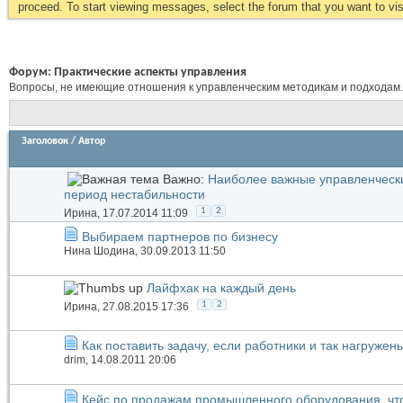
proceed. To start viewing messages, select the forum that you want to visi
Форум:
Практические аспекты управления
Вопросы, не имеющие отношения к управленческим методикам и подходам.
Заголовок
/
Автор
Важно:
Наиболее важные управленческ
период нестабильности
1
2
Иринa
, 17.07.2014 11:09
Выбираем партнеров по бизнесу
Нина Шодина
, 30.09.2013 11:50
Лайфхак на каждый день
1
2
Иринa
, 27.08.2015 17:36
Как поставить задачу, если работники и так нагруже
drim
, 14.08.2011 20:06
Кейс по продажам промышленного оборудования, чт