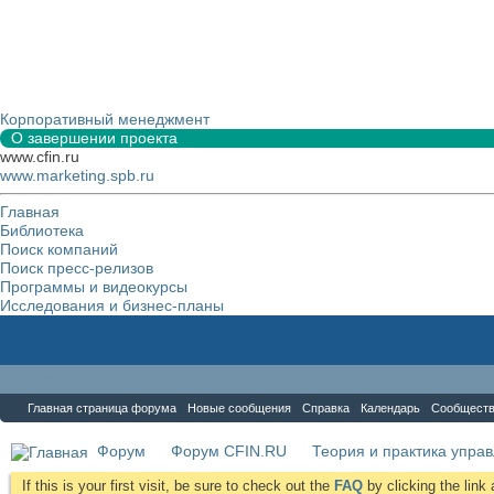
Корпоративный менеджмент
О завершении проекта
www.cfin.ru
www.marketing.spb.ru
Главная
Библиотека
Поиск компаний
Поиск пресс-релизов
Программы и видеокурсы
Исследования и бизнес-планы
Форум
Главная страница форума
Новые сообщения
Справка
Календарь
Сообщест
Форум
Форум CFIN.RU
Теория и практика упра
If this is your first visit, be sure to check out the
FAQ
by clicking the lin