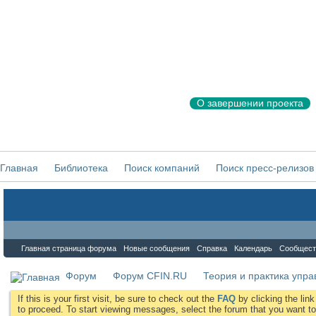
О завершении проекта
Главная
Библиотека
Поиск компаний
Поиск пресс-релизов
Форум
Главная страница форума
Новые сообщения
Справка
Календарь
Сообщест
Форум
Форум CFIN.RU
Теория и практика упр
If this is your first visit, be sure to check out the
FAQ
by clicking the li
to proceed. To start viewing messages, select the forum that you want to 