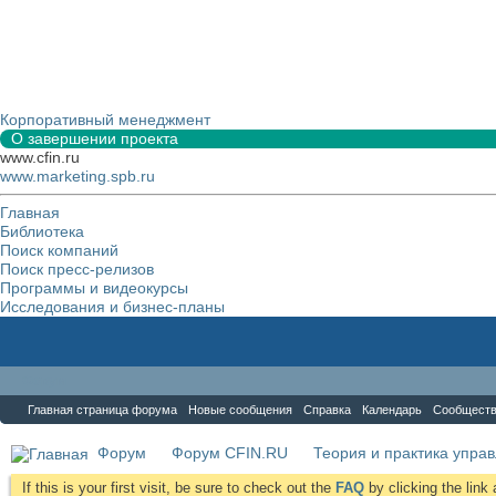
Корпоративный менеджмент
О завершении проекта
www.cfin.ru
www.marketing.spb.ru
Главная
Библиотека
Поиск компаний
Поиск пресс-релизов
Программы и видеокурсы
Исследования и бизнес-планы
Форум
Главная страница форума
Новые сообщения
Справка
Календарь
Сообщест
Форум
Форум CFIN.RU
Теория и практика упра
If this is your first visit, be sure to check out the
FAQ
by clicking the lin