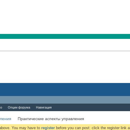
во
Опции форума
Навигация
вления
Практические аспекты управления
k above. You may have to
register
before you can post: click the register link