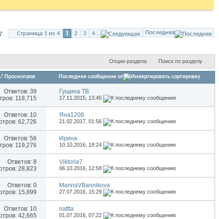
Последняя
Страница 1 из 4
1
2
3
4
7
Опции раздела
Поиск по разделу
/
Просмотров
Последнее сообщение от
Ответов:
39
Гущина ТВ
ров: 118,715
17.11.2015,
13:45
Ответов:
10
Яна1208
тров: 62,726
21.02.2017,
01:56
Ответов:
56
Иринa
ров: 119,276
10.10.2016,
18:24
Ответов:
8
Viktoria7
тров: 28,823
06.10.2016,
12:58
Ответов:
0
MarinaVBannikova
тров: 15,899
27.07.2016,
15:29
Ответов:
10
nattta
тров: 42,665
01.07.2016,
07:22