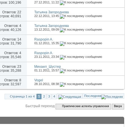
ров: 100,196
27.12.2011,
11:22
Ответов:
22
Татьяна Загороднева
тров: 40,691
22.12.2011,
13:45
Ответов:
4
Татьяна Загороднева
тров: 40,126
13.12.2011,
09:09
Ответов:
14
Raspopin A.
тров: 31,790
01.12.2011,
15:35
Ответов:
4
Raspopin A.
тров: 35,546
23.11.2011,
23:34
Ответов:
23
Михаил_Шустер
тров: 35,288
01.11.2011,
15:57
Ответов:
8
Vogel
тров: 32,597
28.10.2011,
08:38
Последняя
Страница 1 из 4
1
2
3
4
Быстрый переход
Практические аспекты управления
Вверх