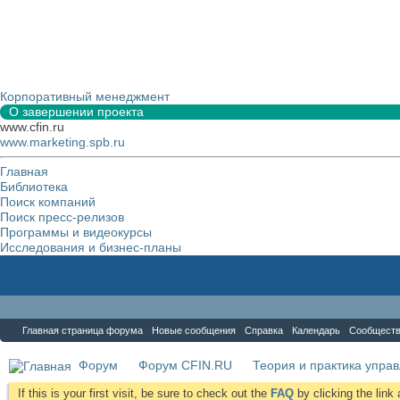
Корпоративный менеджмент
О завершении проекта
www.cfin.ru
www.marketing.spb.ru
Главная
Библиотека
Поиск компаний
Поиск пресс-релизов
Программы и видеокурсы
Исследования и бизнес-планы
Форум
Главная страница форума
Новые сообщения
Справка
Календарь
Сообщест
Форум
Форум CFIN.RU
Теория и практика упра
If this is your first visit, be sure to check out the
FAQ
by clicking the lin