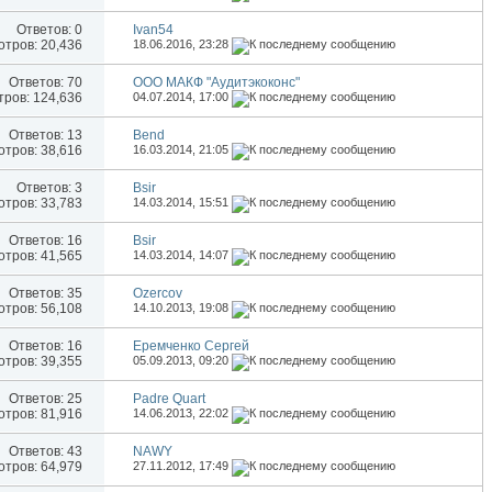
Ответов:
0
Ivan54
тров: 20,436
18.06.2016,
23:28
Ответов:
70
ООО МАКФ "Аудитэкоконс"
ров: 124,636
04.07.2014,
17:00
Ответов:
13
Bend
тров: 38,616
16.03.2014,
21:05
Ответов:
3
Bsir
тров: 33,783
14.03.2014,
15:51
Ответов:
16
Bsir
тров: 41,565
14.03.2014,
14:07
Ответов:
35
Ozercov
тров: 56,108
14.10.2013,
19:08
Ответов:
16
Еремченко Сергей
тров: 39,355
05.09.2013,
09:20
Ответов:
25
Padre Quart
тров: 81,916
14.06.2013,
22:02
Ответов:
43
NAWY
тров: 64,979
27.11.2012,
17:49