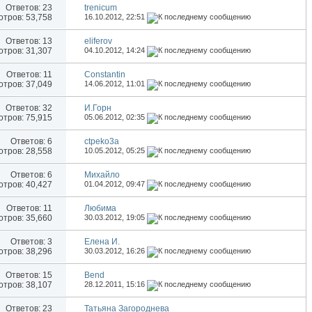
Ответов:
23
trenicum
тров: 53,758
16.10.2012,
22:51
Ответов:
13
eliferov
тров: 31,307
04.10.2012,
14:24
Ответов:
11
Constantin
тров: 37,049
14.06.2012,
11:01
Ответов:
32
И.Горн
тров: 75,915
05.06.2012,
02:35
Ответов:
6
ctpeko3a
тров: 28,558
10.05.2012,
05:25
Ответов:
6
Михайло
тров: 40,427
01.04.2012,
09:47
Ответов:
11
Любима
тров: 35,660
30.03.2012,
19:05
Ответов:
3
Елена И.
тров: 38,296
30.03.2012,
16:26
Ответов:
15
Bend
тров: 38,107
28.12.2011,
15:16
Ответов:
23
Татьяна Загороднева