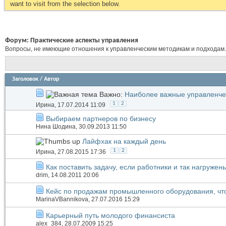
want to visit from the selection below.
Форум:
Практические аспекты управления
Вопросы, не имеющие отношения к управленческим методикам и подходам.
Заголовок
/
Автор
Важно:
Наиболее важные управленче
1
2
Иринa
, 17.07.2014 11:09
Выбираем партнеров по бизнесу
Нина Шодина
, 30.09.2013 11:50
Лайфхак на каждый день
1
2
Иринa
, 27.08.2015 17:36
Как поставить задачу, если работники и так нагруже
drim
, 14.08.2011 20:06
Кейс по продажам промышленного оборудования, чт
MarinaVBannikova
, 27.07.2016 15:29
Карьерный путь молодого финансиста
alex_384
, 28.07.2009 15:25