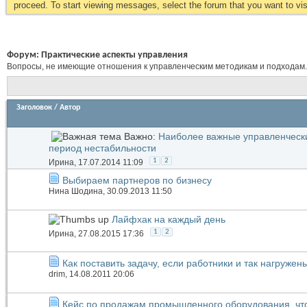
proceed. To start viewing messages, select the forum that you want to visi
Форум:
Практические аспекты управления
Вопросы, не имеющие отношения к управленческим методикам и подходам.
Заголовок
/
Автор
Важно:
Наиболее важные управленческ
период нестабильности
1
2
Иринa
, 17.07.2014 11:09
Выбираем партнеров по бизнесу
Нина Шодина
, 30.09.2013 11:50
Лайфхак на каждый день
1
2
Иринa
, 27.08.2015 17:36
Как поставить задачу, если работники и так нагруже
drim
, 14.08.2011 20:06
Кейс по продажам промышленного оборудования, чт