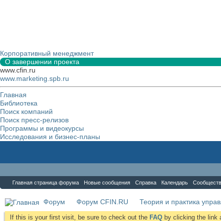
Корпоративный менеджмент
О завершении проекта
www.cfin.ru
www.marketing.spb.ru
Главная
Библиотека
Поиск компаний
Поиск пресс-релизов
Программы и видеокурсы
Исследования и бизнес-планы
Форум
Главная страница форума
Новые сообщения
Справка
Календарь
Сообщест
Форум
Форум CFIN.RU
Теория и практика упра
If this is your first visit, be sure to check out the
FAQ
by clicking the lin