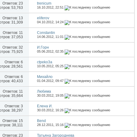
Ответов:
23
trenicum
тров: 53,763
16.10.2012,
22:51
Ответов:
13
eliferov
тров: 31,309
04.10.2012,
14:24
Ответов:
11
Constantin
тров: 37,053
14.06.2012,
11:01
Ответов:
32
И.Горн
тров: 75,925
05.06.2012,
02:35
Ответов:
6
ctpeko3a
тров: 28,561
10.05.2012,
05:25
Ответов:
6
Михайло
тров: 40,433
01.04.2012,
09:47
Ответов:
11
Любима
тров: 35,664
30.03.2012,
19:05
Ответов:
3
Елена И.
тров: 38,297
30.03.2012,
16:26
Ответов:
15
Bend
отров: 38,111
28.12.2011,
15:16
Ответов:
23
Татьяна Загороднева