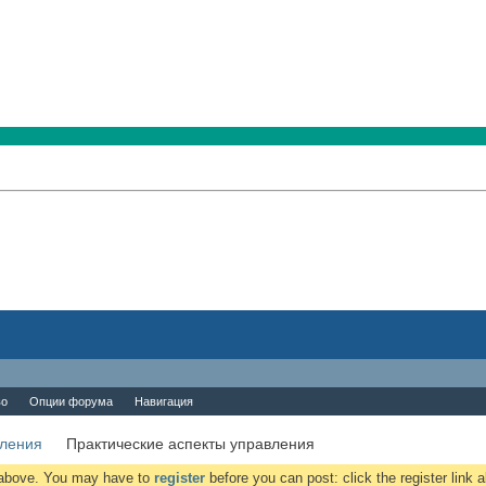
во
Опции форума
Навигация
вления
Практические аспекты управления
k above. You may have to
register
before you can post: click the register link