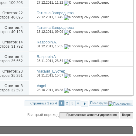
ров: 100,203
27.12.2011,
11:22
Ответов:
22
Татьяна Загороднева
тров: 40,695
22.12.2011,
13:45
Ответов:
4
Татьяна Загороднева
тров: 40,128
13.12.2011,
09:09
Ответов:
14
Raspopin A.
тров: 31,792
01.12.2011,
15:35
Ответов:
4
Raspopin A.
тров: 35,552
23.11.2011,
23:34
Ответов:
23
Михаил_Шустер
тров: 35,291
01.11.2011,
15:57
Ответов:
8
Vogel
тров: 32,598
28.10.2011,
08:38
Последняя
Страница 1 из 4
1
2
3
4
Быстрый переход
Практические аспекты управления
Вверх