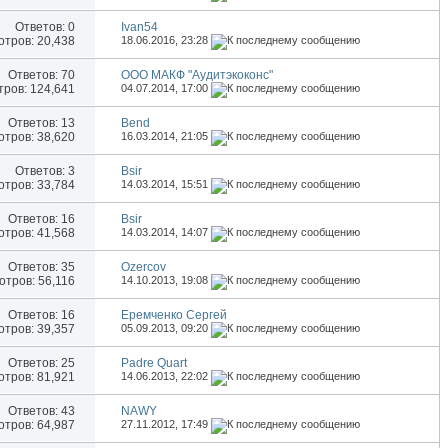
Ответов:
0
Ivan54
тров: 20,438
18.06.2016,
23:28
Ответов:
70
ООО МАКФ "Аудитэкоконс"
ров: 124,641
04.07.2014,
17:00
Ответов:
13
Bend
тров: 38,620
16.03.2014,
21:05
Ответов:
3
Bsir
тров: 33,784
14.03.2014,
15:51
Ответов:
16
Bsir
тров: 41,568
14.03.2014,
14:07
Ответов:
35
Ozercov
тров: 56,116
14.10.2013,
19:08
Ответов:
16
Еремченко Сергей
тров: 39,357
05.09.2013,
09:20
Ответов:
25
Padre Quart
тров: 81,921
14.06.2013,
22:02
Ответов:
43
NAWY
тров: 64,987
27.11.2012,
17:49