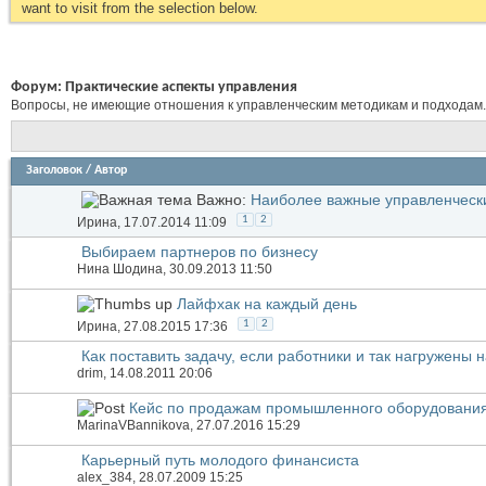
want to visit from the selection below.
Форум:
Практические аспекты управления
Вопросы, не имеющие отношения к управленческим методикам и подходам.
Заголовок
/
Автор
Важно:
Наиболее важные управленческ
1
2
Иринa
, 17.07.2014 11:09
Выбираем партнеров по бизнесу
Нина Шодина
, 30.09.2013 11:50
Лайфхак на каждый день
1
2
Иринa
, 27.08.2015 17:36
Как поставить задачу, если работники и так нагружены 
drim
, 14.08.2011 20:06
Кейс по продажам промышленного оборудования,
MarinaVBannikova
, 27.07.2016 15:29
Карьерный путь молодого финансиста
alex_384
, 28.07.2009 15:25