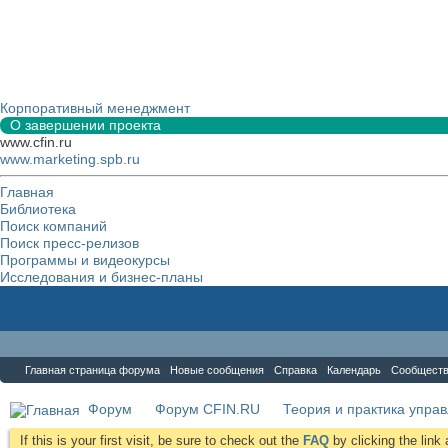
Корпоративный менеджмент
О завершении проекта
www.cfin.ru
www.marketing.spb.ru
Главная
Библиотека
Поиск компаний
Поиск пресс-релизов
Программы и видеокурсы
Исследования и бизнес-планы
Форум
Главная страница форума
Новые сообщения
Справка
Календарь
Сообщест
Форум
Форум CFIN.RU
Теория и практика упра
If this is your first visit, be sure to check out the
FAQ
by clicking the lin