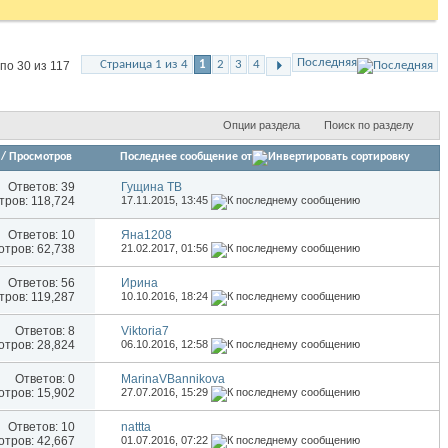
Последняя
Страница 1 из 4
1
2
3
4
по 30 из 117
Опции раздела
Поиск по разделу
/
Просмотров
Последнее сообщение от
Ответов:
39
Гущина ТВ
ров: 118,724
17.11.2015,
13:45
Ответов:
10
Яна1208
тров: 62,738
21.02.2017,
01:56
Ответов:
56
Иринa
ров: 119,287
10.10.2016,
18:24
Ответов:
8
Viktoria7
тров: 28,824
06.10.2016,
12:58
Ответов:
0
MarinaVBannikova
тров: 15,902
27.07.2016,
15:29
Ответов:
10
nattta
тров: 42,667
01.07.2016,
07:22