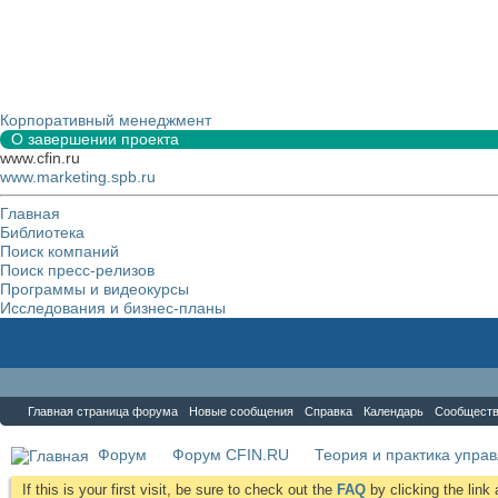
Корпоративный менеджмент
О завершении проекта
www.cfin.ru
www.marketing.spb.ru
Главная
Библиотека
Поиск компаний
Поиск пресс-релизов
Программы и видеокурсы
Исследования и бизнес-планы
Форум
Главная страница форума
Новые сообщения
Справка
Календарь
Сообщест
Форум
Форум CFIN.RU
Теория и практика упра
If this is your first visit, be sure to check out the
FAQ
by clicking the lin