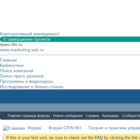
Корпоративный менеджмент
О завершении проекта
www.cfin.ru
www.marketing.spb.ru
Главная
Библиотека
Поиск компаний
Поиск пресс-релизов
Программы и видеокурсы
Исследования и бизнес-планы
Форум
Главная страница форума
Новые сообщения
Справка
Календарь
Сообщест
Форум
Форум CFIN.RU
Теория и практика упра
If this is your first visit, be sure to check out the
FAQ
by clicking the lin