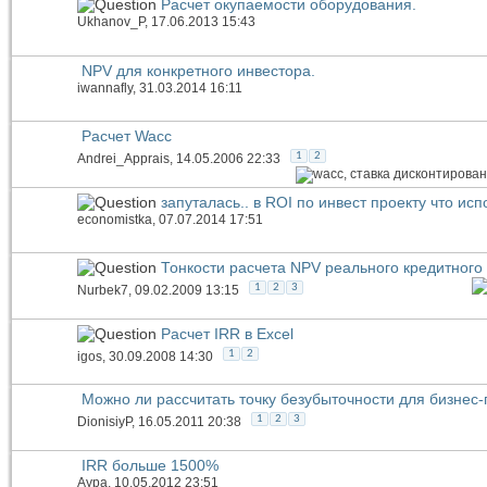
Расчет окупаемости оборудования.
Ukhanov_P
, 17.06.2013 15:43
NPV для конкретного инвестора.
iwannafly
, 31.03.2014 16:11
Расчет Wacc
1
2
Andrei_Apprais
, 14.05.2006 22:33
запуталась.. в ROI по инвест проекту что ис
economistka
, 07.07.2014 17:51
Тонкости расчета NPV реального кредитного
1
2
3
Nurbek7
, 09.02.2009 13:15
Расчет IRR в Excel
1
2
igos
, 30.09.2008 14:30
Можно ли рассчитать точку безубыточности для бизнес
1
2
3
DionisiyP
, 16.05.2011 20:38
IRR больше 1500%
Аура
, 10.05.2012 23:51