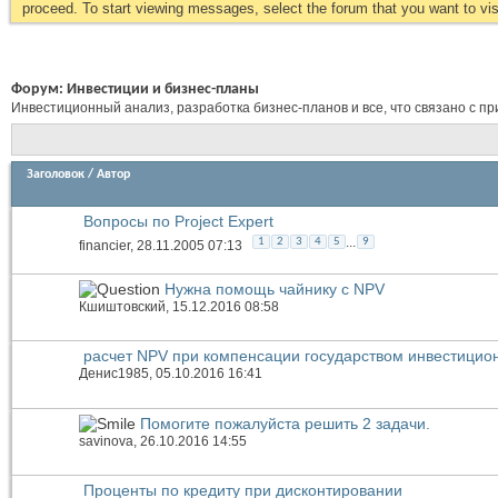
proceed. To start viewing messages, select the forum that you want to visi
Форум:
Инвестиции и бизнес-планы
Инвестиционный анализ, разработка бизнес-планов и все, что связано с п
Заголовок
/
Автор
Вопросы по Project Expert
...
1
2
3
4
5
9
financier
, 28.11.2005 07:13
Нужна помощь чайнику с NPV
Кшиштовский
, 15.12.2016 08:58
расчет NPV при компенсации государством инвестицио
Денис1985
, 05.10.2016 16:41
Помогите пожалуйста решить 2 задачи.
savinova
, 26.10.2016 14:55
Проценты по кредиту при дисконтировании