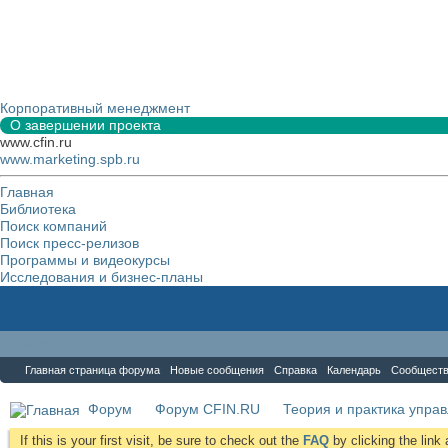
Корпоративный менеджмент
О завершении проекта
www.cfin.ru
www.marketing.spb.ru
Главная
Библиотека
Поиск компаний
Поиск пресс-релизов
Программы и видеокурсы
Исследования и бизнес-планы
Форум
Главная страница форума
Новые сообщения
Справка
Календарь
Сообщест
Форум
Форум CFIN.RU
Теория и практика упра
If this is your first visit, be sure to check out the
FAQ
by clicking the lin