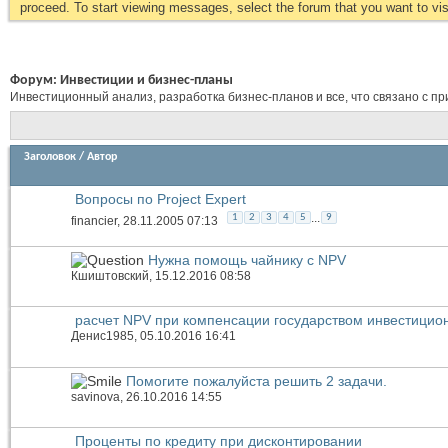
proceed. To start viewing messages, select the forum that you want to visi
Форум:
Инвестиции и бизнес-планы
Инвестиционный анализ, разработка бизнес-планов и все, что связано с п
Заголовок
/
Автор
Вопросы по Project Expert
...
1
2
3
4
5
9
financier
, 28.11.2005 07:13
Нужна помощь чайнику с NPV
Кшиштовский
, 15.12.2016 08:58
расчет NPV при компенсации государством инвестицио
Денис1985
, 05.10.2016 16:41
Помогите пожалуйста решить 2 задачи.
savinova
, 26.10.2016 14:55
Проценты по кредиту при дисконтировании