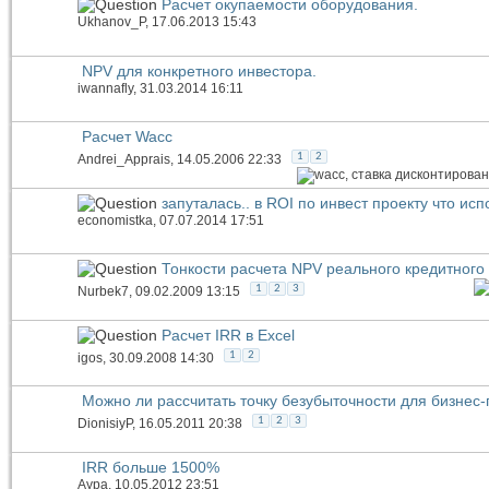
Расчет окупаемости оборудования.
Ukhanov_P
, 17.06.2013 15:43
NPV для конкретного инвестора.
iwannafly
, 31.03.2014 16:11
Расчет Wacc
1
2
Andrei_Apprais
, 14.05.2006 22:33
запуталась.. в ROI по инвест проекту что ис
economistka
, 07.07.2014 17:51
Тонкости расчета NPV реального кредитного
1
2
3
Nurbek7
, 09.02.2009 13:15
Расчет IRR в Excel
1
2
igos
, 30.09.2008 14:30
Можно ли рассчитать точку безубыточности для бизнес
1
2
3
DionisiyP
, 16.05.2011 20:38
IRR больше 1500%
Аура
, 10.05.2012 23:51