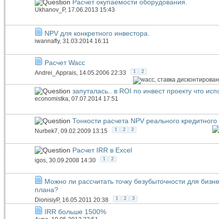
Расчет окупаемости оборудования.
Ukhanov_P
, 17.06.2013 15:43
NPV для конкретного инвестора.
iwannafly
, 31.03.2014 16:11
Расчет Wacc
1
2
Andrei_Apprais
, 14.05.2006 22:33
запуталась.. в ROI по инвест проекту что ис
economistka
, 07.07.2014 17:51
Тонкости расчета NPV реального кредитного
1
2
3
Nurbek7
, 09.02.2009 13:15
Расчет IRR в Excel
1
2
igos
, 30.09.2008 14:30
Можно ли рассчитать точку безубыточности для бизне
плана?
1
2
3
DionisiyP
, 16.05.2011 20:38
IRR больше 1500%