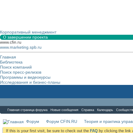
Корпоративный менеджмент
О завершении проекта
www.cfin.ru
www.marketing.spb.ru
Главная
Библиотека
Поиск компаний
Поиск пресс-релизов
Программы и видеокурсы
Исследования и бизнес-планы
Форум
Главная страница форума
Новые сообщения
Справка
Календарь
Сообщест
Форум
Форум CFIN.RU
Теория и практика упра
If this is your first visit, be sure to check out the
FAQ
by clicking the lin