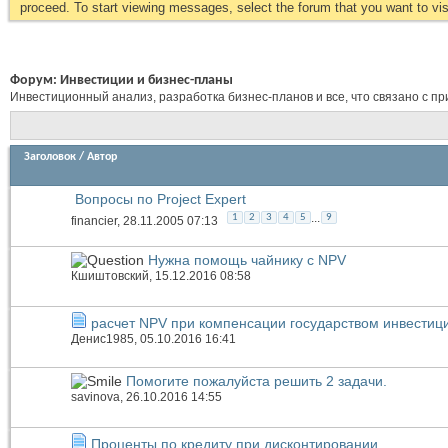
proceed. To start viewing messages, select the forum that you want to visi
Форум:
Инвестиции и бизнес-планы
Инвестиционный анализ, разработка бизнес-планов и все, что связано с п
Заголовок
/
Автор
Вопросы по Project Expert
...
1
2
3
4
5
9
financier
, 28.11.2005 07:13
Нужна помощь чайнику с NPV
Кшиштовский
, 15.12.2016 08:58
расчет NPV при компенсации государством инвестиц
Денис1985
, 05.10.2016 16:41
Помогите пожалуйста решить 2 задачи.
savinova
, 26.10.2016 14:55
Проценты по кредиту при дисконтировании