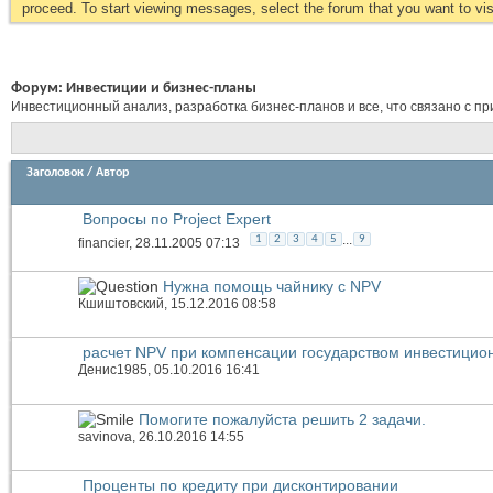
proceed. To start viewing messages, select the forum that you want to visi
Форум:
Инвестиции и бизнес-планы
Инвестиционный анализ, разработка бизнес-планов и все, что связано с п
Заголовок
/
Автор
Вопросы по Project Expert
...
1
2
3
4
5
9
financier
, 28.11.2005 07:13
Нужна помощь чайнику с NPV
Кшиштовский
, 15.12.2016 08:58
расчет NPV при компенсации государством инвестицио
Денис1985
, 05.10.2016 16:41
Помогите пожалуйста решить 2 задачи.
savinova
, 26.10.2016 14:55
Проценты по кредиту при дисконтировании