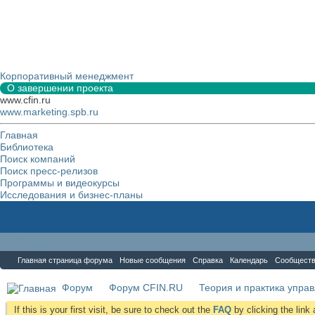
Корпоративный менеджмент
О завершении проекта
www.cfin.ru
www.marketing.spb.ru
Главная
Библиотека
Поиск компаний
Поиск пресс-релизов
Программы и видеокурсы
Исследования и бизнес-планы
Форум
Главная страница форума
Новые сообщения
Справка
Календарь
Сообщест
Форум
Форум CFIN.RU
Теория и практика упра
If this is your first visit, be sure to check out the
FAQ
by clicking the lin