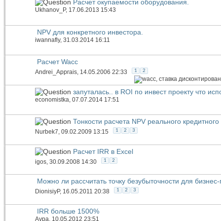
Расчет окупаемости оборудования.
Ukhanov_P
, 17.06.2013 15:43
NPV для конкретного инвестора.
iwannafly
, 31.03.2014 16:11
Расчет Wacc
1
2
Andrei_Apprais
, 14.05.2006 22:33
запуталась.. в ROI по инвест проекту что ис
economistka
, 07.07.2014 17:51
Тонкости расчета NPV реального кредитного
1
2
3
Nurbek7
, 09.02.2009 13:15
Расчет IRR в Excel
1
2
igos
, 30.09.2008 14:30
Можно ли рассчитать точку безубыточности для бизнес
1
2
3
DionisiyP
, 16.05.2011 20:38
IRR больше 1500%
Аура
, 10.05.2012 23:51