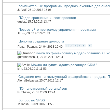
Компьютерные программы, предназначенные для анали
JulVulf
, 26.10.2012 16:06
ПО для сравнения инвест проектов
gustav
, 15.08.2013 13:47
Посоветуйте программу управления проектами
Akom
, 09.07.2013 01:39
Цепочка создания ценности
...
1
2
3
4
5
6
Павел Родных
, 24.04.2013 19:40
книга по финансовому модерилованию в Exc
gutermensch31
, 29.03.2011 12:04
Можно ли купить адаптированную CRM?
klm
, 23.06.2011 11:53
Создание смет и калькуляций в разработке и продаже 
AlenaBelyaeva
, 25.07.2012 12:17
ПО - электронный органайзер
kurchatov
, 25.03.2009 12:24
Вопрос по SPSS
Tatianka
, 13.09.2007 11:58