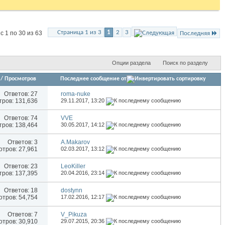
Страница 1 из 3
1
2
3
 1 по 30 из 63
Последняя
Опции раздела
Поиск по разделу
/
Просмотров
Последнее сообщение от
Ответов:
27
roma-nuke
ров: 131,636
29.11.2017,
13:20
Ответов:
74
VVE
ров: 138,464
30.05.2017,
14:12
Ответов:
3
A.Makarov
тров: 27,961
02.03.2017,
13:12
Ответов:
23
LeoKiller
ров: 137,395
20.04.2016,
23:14
Ответов:
18
dostynn
тров: 54,754
17.02.2016,
12:17
Ответов:
7
V_Pikuza
тров: 30,910
29.07.2015,
20:36