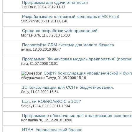
Программы для сдачи отчетности
Just Do It
, 20.04.2012 11:17
Разрабатываем платежный календарь в MS Excel
SunShinne
, 05.11.2011 01:40
Средства разработки web-приложений
MichaelS76
, 11.03.2010 15:00
Посоветуйте CRM систему для малого бизнеса.
nvrrus
, 18.06.2010 09:47
Программа: "Финансовая модель предприятия" (прогр
jiura
, 31.07.2008 18:01
Софт? Консолидация управленческой и бухга
Абдурахманов Тимур
, 01.08.2006 15:16
1С:Консолидация для ССП и бюджетирования.
Лилу
, 11.03.2009 16:54
Есть ли ROI/ROA/ROIC в 1С8?
Sergey1234
, 02.03.2011 11:34
Программное обеспечение для отслеживания исполнит
Konstantin78
, 12.12.2010 18:00
ИТАН: Управленческий баланс