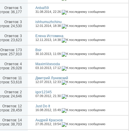
Ответов:
5
Anbal59
тров: 36,177
31.08.2014,
22:26
Ответов:
3
ishhumuzhchinu
тров: 24,530
12.01.2014,
18:38
Ответов:
3
Елена Истомина
тров: 23,623
12.11.2013,
14:38
Ответов:
173
Bsir
ров: 257,910
30.10.2013,
11:09
Ответов:
4
MaximVoevoda
тров: 26,028
03.10.2013,
17:12
Ответов:
11
Дмитрий Луневский
тров: 53,618
12.07.2013,
12:33
Ответов:
2
igor12345
тров: 24,646
07.09.2012,
21:30
Ответов:
12
Just Do It
тров: 28,459
16.08.2012,
15:49
Ответов:
14
Андрей Краснов
тров: 38,703
27.05.2012,
19:54