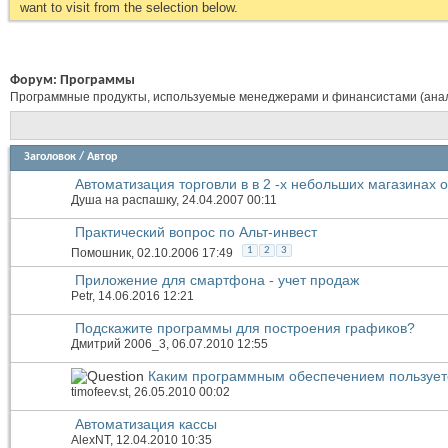
want to visit from the selection below.
Форум:
Программы
Программные продукты, используемые менеджерами и финансистами (аналит
Заголовок
/
Автор
Автоматизация торговли в в 2 -х небольших магазинах 
Душа на распашку
, 24.04.2007 00:11
Практический вопрос по Альт-инвест
1
2
3
Помошник
, 02.10.2006 17:49
Приложение для смартфона - учет продаж
Petr
, 14.06.2016 12:21
Подскажите программы для построения графиков?
Дмитрий 2006_3
, 06.07.2010 12:55
Каким программным обеспечением пользует
timofeev.st
, 26.05.2010 00:02
Автоматизация кассы
AlexNT
, 12.04.2010 10:35