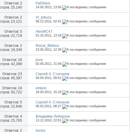
Ответов:
2
FallSlara
тров: 25,140
14.05.2012,
13:56
Ответов:
2
Vl_pikuza
тров: 23,121
06.12.2011,
02:41
Ответов:
5
AlexMC47
тров: 22,719
01.10.2011,
13:18
Ответов:
2
Renat_Bibikov
тров: 19,349
23.05.2011,
12:39
Ответов:
16
jiura
тров: 42,389
02.05.2011,
21:06
Ответов:
23
Сергей А. Степанов
тров: 45,397
04.04.2011,
09:51
Ответов:
16
emkon
тров: 50,722
18.03.2011,
15:18
Ответов:
5
Сергей А. Степанов
тров: 22,946
05.03.2011,
08:27
Ответов:
4
Владимир Либерзон
тров: 25,765
13.12.2010,
22:01
Ответов:
2
liones