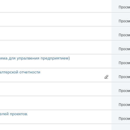
Просмо
Просмо
Просмо
Просмо
амма для упралвения предприятием)
Просмо
лтерской отчетности
Просмо
Просмо
Просмо
елей проектов.
Просмо