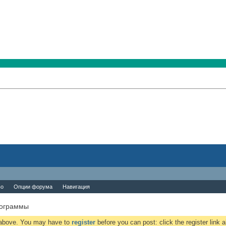
во
Опции форума
Навигация
ограммы
k above. You may have to
register
before you can post: click the register link