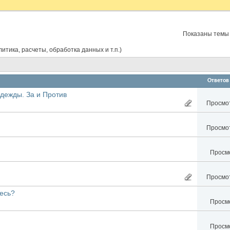
Показаны темы с
ика, расчеты, обработка данных и т.п.)
Ответов
одежды. За и Против
Просмот
Просмот
Просмо
Просмот
есь?
Просмо
Просмо