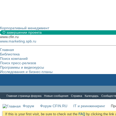
Корпоративный менеджмент
О завершении проекта
www.cfin.ru
www.marketing.spb.ru
Главная
Библиотека
Поиск компаний
Поиск пресс-релизов
Программы и видеокурсы
Исследования и бизнес-планы
Форум
Главная страница форума
Новые сообщения
Справка
Календарь
Сообщест
Форум
Форум CFIN.RU
IT и реинжиниринг
Пр
If this is your first visit, be sure to check out the
FAQ
by clicking the lin