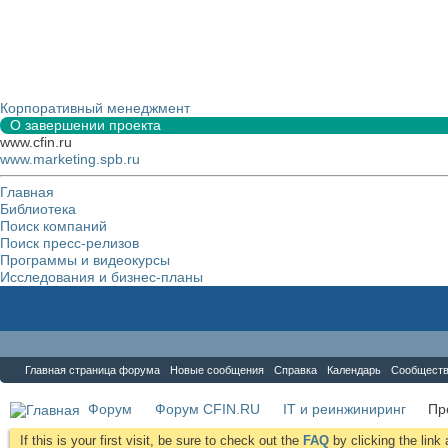
Корпоративный менеджмент
О завершении проекта
www.cfin.ru
www.marketing.spb.ru
Главная
Библиотека
Поиск компаний
Поиск пресс-релизов
Программы и видеокурсы
Исследования и бизнес-планы
Форум
Главная страница форума
Новые сообщения
Справка
Календарь
Сообщест
Форум
Форум CFIN.RU
IT и реинжиниринг
Пр
If this is your first visit, be sure to check out the
FAQ
by clicking the lin