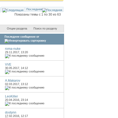
Последняя
Показаны темы с 1 по 30 из 63
Опции раздела
Поиск по разделу
Последнее сообщение от
roma-nuke
29.11.2017,
13:20
VVE
30.05.2017,
14:12
A.Makarov
02.03.2017,
13:12
LeoKiller
20.04.2016,
23:14
dostynn
17.02.2016,
12:17