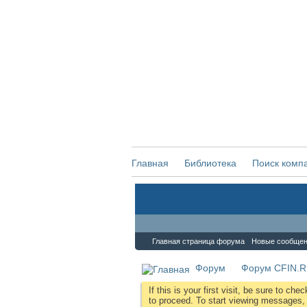
Главная
Библиотека
Поиск комп
Форум
Главная страница форума
Новые сообще
Форум
Форум CFIN.
If this is your first visit, be sure to che
to proceed. To start viewing messages, s