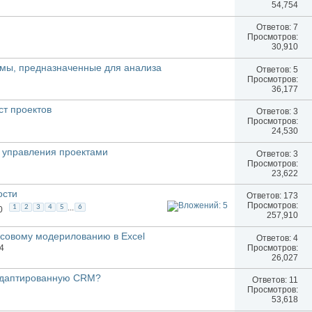
54,754
Ответов:
7
Просмотров:
30,910
мы, предназначенные для анализа
Ответов:
5
Просмотров:
36,177
ст проектов
Ответов:
3
Просмотров:
24,530
 управления проектами
Ответов:
3
Просмотров:
23,622
ости
Ответов:
173
Просмотров:
...
1
2
3
4
5
6
0
257,910
нсовому модерилованию в Excel
Ответов:
4
Просмотров:
04
26,027
адаптированную CRM?
Ответов:
11
Просмотров:
53,618