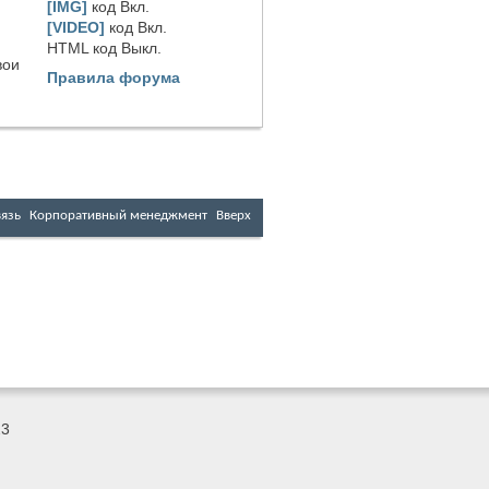
[IMG]
код
Вкл.
[VIDEO]
код
Вкл.
HTML код
Выкл.
вои
Правила форума
вязь
Корпоративный менеджмент
Вверх
23