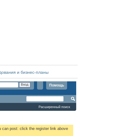
дования и бизнес-планы
Помощь
Расширенный поиск
 can post: click the register link above