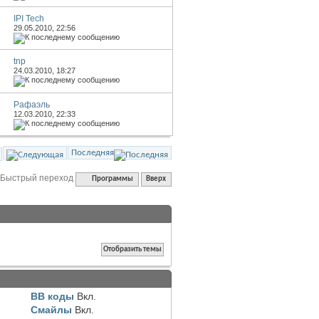
IPI Tech
29.05.2010,
22:56
tnp
24.03.2010,
18:27
Рафаэль
12.03.2010,
22:33
Последняя
Быстрый переход
Программы
Вверх
BB коды
Вкл.
Смайлы
Вкл.