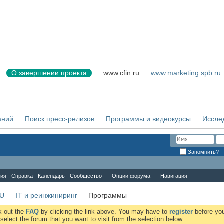
О завершении проекта
www.cfin.ru
www.marketing.spb.ru
аний
Поиск пресс-релизов
Программы и видеокурсы
Иссле
Запомнить?
ния
Справка
Календарь
Сообщество
Опции форума
Навигация
RU
IT и реинжиниринг
Программы
ck out the
FAQ
by clicking the link above. You may have to
register
before you
elect the forum that you want to visit from the selection below.