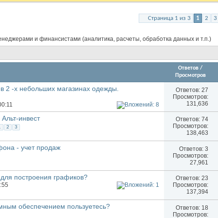
Страница 1 из 3
1
2
3
еджерами и финансистами (аналитика, расчеты, обработка данных и т.п.)
Ответов
/
Просмотров
 в 2 -х небольших магазинах одежды.
Ответов:
27
Просмотров:
131,636
00:11
 Альт-инвест
Ответов:
74
Просмотров:
1
2
3
138,463
она - учет продаж
Ответов:
3
Просмотров:
27,961
для построения графиков?
Ответов:
23
:55
Просмотров:
137,394
мным обеспечением пользуетесь?
Ответов:
18
Просмотров: