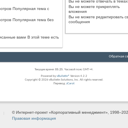
Вы
не можете
отвечать в темах
Вы
не можете
прикреплять
Популярная тема с
вложения
Вы
не можете
редактировать с
Популярная тема без
сообщения
В этой теме есть
Обратная с
Текущее время:
05:25
. Часовой пояс GMT +4.
Powered by
vBulletin®
Version 4.2.2
Copyright © 2026 vBulletin Solutions, Inc. All rights reserved.
Перевод:
zCarot
© Интернет-проект «Корпоративный менеджмент», 1998–20
Правовая информация