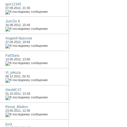
igor12345
07.09.2012,
21:30
Just Do It
16.08.2012,
15:49
Андрей Краснов
27.05.2012,
19:54
FallSlara
14.05.2012,
13:56
Vl_pikuza
06.12.2011,
02:41
AlexMC47
01.10.2011,
13:18
Renat_Bibikov
23.05.2011,
12:39
jiura