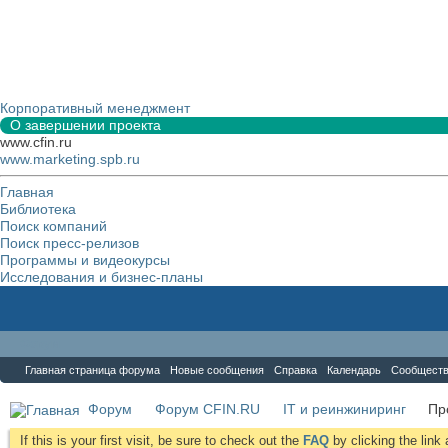
Корпоративный менеджмент
О завершении проекта
www.cfin.ru
www.marketing.spb.ru
Главная
Библиотека
Поиск компаний
Поиск пресс-релизов
Программы и видеокурсы
Исследования и бизнес-планы
Форум
Главная страница форума
Новые сообщения
Справка
Календарь
Сообщест
Форум
Форум CFIN.RU
IT и реинжиниринг
Пр
If this is your first visit, be sure to check out the
FAQ
by clicking the lin