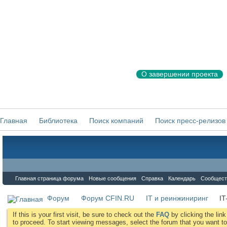
О завершении проекта
Главная
Библиотека
Поиск компаний
Поиск пресс-релизов
Форум
Главная страница форума
Новые сообщения
Справка
Календарь
Сообщест
Форум
Форум CFIN.RU
IT и реинжиниринг
IT
If this is your first visit, be sure to check out the
FAQ
by clicking the li
to proceed. To start viewing messages, select the forum that you want to 