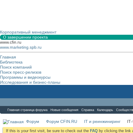
Корпоративный менеджмент
О завершении проекта
www.cfin.ru
www.marketing.spb.ru
Главная
Библиотека
Поиск компаний
Поиск пресс-релизов
Программы и видеокурсы
Исследования и бизнес-планы
Форум
Главная страница форума
Новые сообщения
Справка
Календарь
Сообщест
Форум
Форум CFIN.RU
IT и реинжиниринг
IT
If this is your first visit, be sure to check out the
FAQ
by clicking the lin