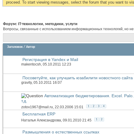
proceed. To start viewing messages, select the forum that you want to visi
Форум:
IT-технологии, методики, услуги
Вопросы, связанные с использованием информационных технологий, но не
Заголовок
/
Автор
Регистрация в Yandex и Mail
makentocsh
, 05.10.2011 12:23
Посоветуйте, как улучшить юзабилити новостного сайта
gravity
, 05.10.2011 16:07
Автоматизация бюджетирования. Excel. Palo. 
т.д.
1
2
3
4
zotov1967@mail.ru
, 22.03.2006 15:01
Бесплатная ERP
1
2
Наталья Александрова
, 09.01.2010 21:45
Размышления о естественных ссылках